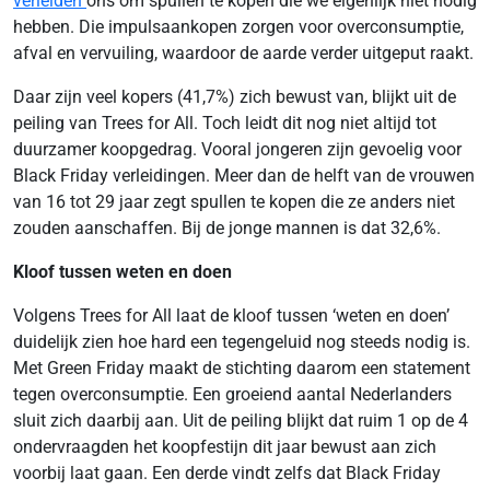
verleiden
ons om spullen te kopen die we eigenlijk niet nodig
hebben. Die impulsaankopen zorgen voor overconsumptie,
afval en vervuiling, waardoor de aarde verder uitgeput raakt.
Daar zijn veel kopers (41,7%) zich bewust van, blijkt uit de
peiling van Trees for All. Toch leidt dit nog niet altijd tot
duurzamer koopgedrag. Vooral jongeren zijn gevoelig voor
Black Friday verleidingen. Meer dan de helft van de vrouwen
van 16 tot 29 jaar zegt spullen te kopen die ze anders niet
zouden aanschaffen. Bij de jonge mannen is dat 32,6%.
Kloof tussen weten en doen
Volgens Trees for All laat de kloof tussen ‘weten en doen’
duidelijk zien hoe hard een tegengeluid nog steeds nodig is.
Met Green Friday maakt de stichting daarom een statement
tegen overconsumptie. Een groeiend aantal Nederlanders
sluit zich daarbij aan. Uit de peiling blijkt dat ruim 1 op de 4
ondervraagden het koopfestijn dit jaar bewust aan zich
voorbij laat gaan. Een derde vindt zelfs dat Black Friday