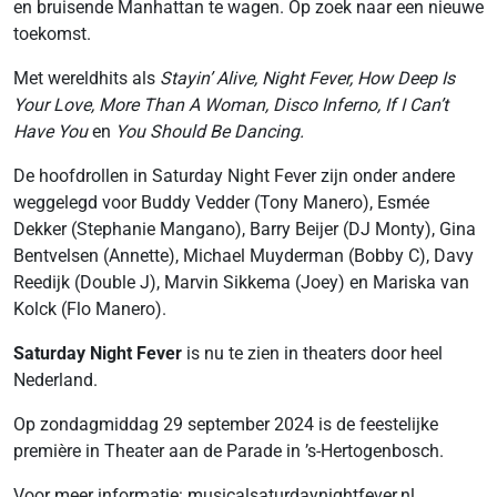
en bruisende Manhattan te wagen. Op zoek naar een nieuwe
toekomst.
Met wereldhits als
Stayin’ Alive, Night Fever, How Deep Is
Your Love, More Than A Woman, Disco Inferno, If I Can’t
Have You
en
You Should Be Dancing.
De hoofdrollen in Saturday Night Fever zijn onder andere
weggelegd voor Buddy Vedder (Tony Manero), Esmée
Dekker (Stephanie Mangano), Barry Beijer (DJ Monty), Gina
Bentvelsen (Annette), Michael Muyderman (Bobby C), Davy
Reedijk (Double J), Marvin Sikkema (Joey) en Mariska van
Kolck (Flo Manero).
Saturday Night Fever
is nu te zien in theaters door heel
Nederland.
Op zondagmiddag 29 september 2024 is de feestelijke
première in Theater aan de Parade in ’s-Hertogenbosch.
Voor meer informatie: musicalsaturdaynightfever.nl