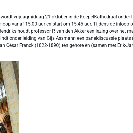
wordt vrijdagmiddag 21 oktober in de KoepelKathedraal onder lei
op vanaf 15.00 uur en start om 15.45 uur. Tijdens de inloop be
ndriks houdt professor P. van den Akker een lezing over het ma
dt onder leiding van Gijs Assmann een paneldiscussie plaats me
 van César Franck (1822-1890) ten gehore en (samen met Erik-