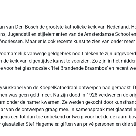
n van Den Bosch de grootste katholieke kerk van Nederland. He
ns, Jugendstil en stijlelementen van de Amsterdamse School e
driessen. Maar er is ook recente kunst te zien van onder meer 
voornamelijk vanwege geldgebrek nooit bleken te zijn uitgevoer
de kerk van eigentijdse kunst te voorzien. Zo zijn in het midde
de voor het glasmozaïek ‘Het Brandende Braambos’ en recent we
oysiuskapel van de KoepelKathedraal ontwerpen had gemaakt. Da
amen was geen geld meer. Na zijn dood in 1928 verdwenen de orig
rdam onder de hamer kwamen. Ze werden gekocht door kunsthande
naar van de ontwerpen graag mee. In samenspraak met glasatelie
rigens een tot dan toe onbekend ontwerp voor het dérde raam bove
glasatelier Stef Hagemeier, giften van privé personen en drie st