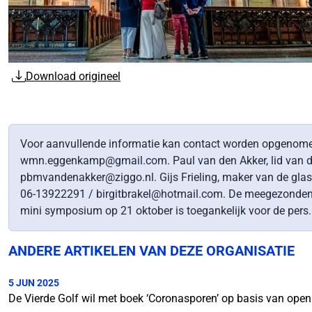
Download origineel
Voor aanvullende informatie kan contact worden opgenome
wmn.eggenkamp@gmail.com. Paul van den Akker, lid van de 
pbmvandenakker@ziggo.nl. Gijs Frieling, maker van de glasm
06-13922291 / birgitbrakel@hotmail.com. De meegezonden f
mini symposium op 21 oktober is toegankelijk voor de pers
ANDERE ARTIKELEN VAN DEZE ORGANISATIE
5 JUN 2025
De Vierde Golf wil met boek ‘Coronasporen’ op basis van open