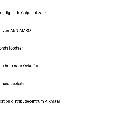
ijdig in de Chipshol-zaak
alm van ABN AMRO
fonds loodsen
an hulp naar Oekraïne
mers bepleiten
t bij distributiecentrum Alkmaar