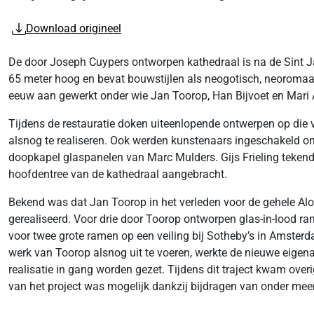
Download origineel
De door Joseph Cuypers ontworpen kathedraal is na de Sint Ja
65 meter hoog en bevat bouwstijlen als neogotisch, neoromaa
eeuw aan gewerkt onder wie Jan Toorop, Han Bijvoet en Mari An
Tijdens de restauratie doken uiteenlopende ontwerpen op die 
alsnog te realiseren. Ook werden kunstenaars ingeschakeld om 
doopkapel glaspanelen van Marc Mulders. Gijs Frieling teken
hoofdentree van de kathedraal aangebracht.
Bekend was dat Jan Toorop in het verleden voor de gehele Al
gerealiseerd. Voor drie door Toorop ontworpen glas-in-lood r
voor twee grote ramen op een veiling bij Sotheby’s in Amste
werk van Toorop alsnog uit te voeren, werkte de nieuwe eige
realisatie in gang worden gezet. Tijdens dit traject kwam ove
van het project was mogelijk dankzij bijdragen van onder meer 