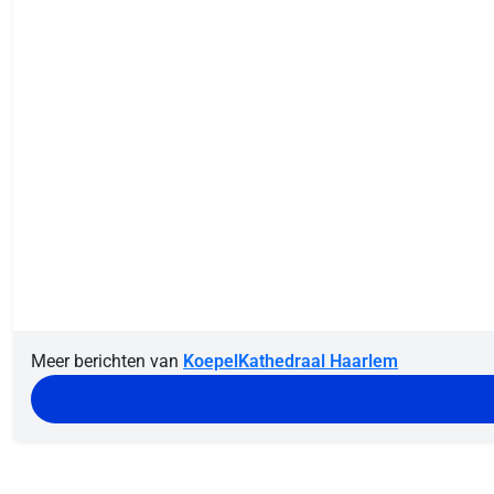
Meer berichten van
KoepelKathedraal Haarlem