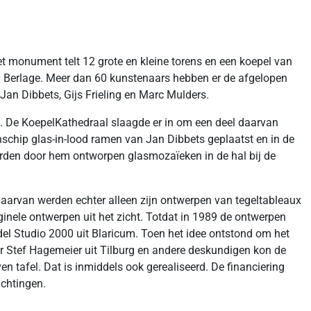
t monument telt 12 grote en kleine torens en een koepel van
n Berlage. Meer dan 60 kunstenaars hebben er de afgelopen
Jan Dibbets, Gijs Frieling en Marc Mulders.
d. De KoepelKathedraal slaagde er in om een deel daarvan
nschip glas-in-lood ramen van Jan Dibbets geplaatst en in de
rden door hem ontworpen glasmozaïeken in de hal bij de
arvan werden echter alleen zijn ontwerpen van tegeltableaux
inele ontwerpen uit het zicht. Totdat in 1989 de ontwerpen
l Studio 2000 uit Blaricum. Toen het idee ontstond om het
r Stef Hagemeier uit Tilburg en andere deskundigen kon de
n tafel. Dat is inmiddels ook gerealiseerd. De financiering
ichtingen.