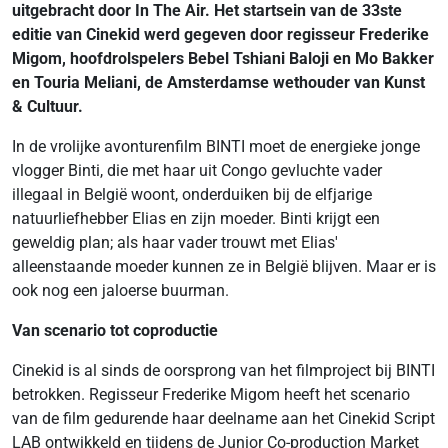
uitgebracht door In The Air.
Het startsein van de 33ste
editie van Cinekid werd gegeven door regisseur Frederike
Migom, hoofdrolspelers
Bebel Tshiani Baloji
en Mo Bakker
en
Touria Meliani
, de Amsterdamse wethouder van Kunst
& Cultuur.
In de vrolijke avonturenfilm BINTI moet de energieke jonge
vlogger Binti, die met haar uit Congo gevluchte vader
illegaal in België woont, onderduiken bij de elfjarige
natuurliefhebber Elias en zijn moeder. Binti krijgt een
geweldig plan; als haar vader trouwt met Elias'
alleenstaande moeder kunnen ze in België blijven. Maar er is
ook nog een jaloerse buurman.
Van scenario tot coproductie
Cinekid is al sinds de oorsprong van het filmproject bij BINTI
betrokken. Regisseur Frederike Migom heeft het scenario
van de film gedurende haar deelname aan het Cinekid Script
LAB ontwikkeld en tijdens de Junior Co-production Market