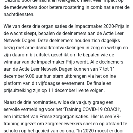
‘Gezond door de nacht en werkgeluk’ heeft veel impact op
de medewerkers door betere roostering in combinatie met de
nachtdiensten.
Wie van deze drie organisaties de Impactmaker 2020-Prijs in
de wacht sleept, bepalen de deelnemers aan de Actie Leer
Netwerk Dagen. Deze deelnemers houden zich dagelijks
bezig met arbeidsmarktontwikkelingen in zorg en welzijn en
zijn daarom bij uitstek geschikt om te bepalen wie de
winnaar van de Impactmaker-Prijs wordt. Alle deelnemers
aan de Actie Leer Netwerk Dagen kunnen van 7 tot 11
december 9.00 uur hun stem uitbrengen via het online
platform van dit vijfdaagse evenement. De finale en
prijsuitreiking zijn op 11 december live te volgen.
Naast de drie nominaties, wilde de vakjury graag een
eervolle vermelding voor het ‘Training COVID-19 COACH’,
een initiatief van Friese zorgorganisaties. Hier is een VR-
training ingezet om zorgmedewerkers snel en op afstand te
scholen op het gebied van corona. “In 2020 moest er door