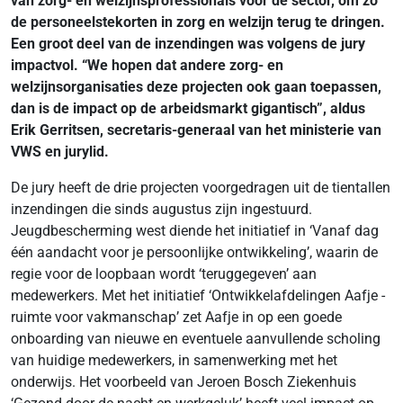
van zorg- en welzijnsprofessionals voor de sector, om zo
de personeelstekorten in zorg en welzijn terug te dringen.
Een groot deel van de inzendingen was volgens de jury
impactvol. “We hopen dat andere zorg- en
welzijnsorganisaties deze projecten ook gaan toepassen,
dan is de impact op de arbeidsmarkt gigantisch”, aldus
Erik Gerritsen, secretaris-generaal van het ministerie van
VWS en jurylid.
De jury heeft de drie projecten voorgedragen uit de tientallen
inzendingen die sinds augustus zijn ingestuurd.
Jeugdbescherming west diende het initiatief in ‘Vanaf dag
één aandacht voor je persoonlijke ontwikkeling’, waarin de
regie voor de loopbaan wordt ‘teruggegeven’ aan
medewerkers. Met het initiatief ‘Ontwikkelafdelingen Aafje -
ruimte voor vakmanschap’ zet Aafje in op een goede
onboarding van nieuwe en eventuele aanvullende scholing
van huidige medewerkers, in samenwerking met het
onderwijs. Het voorbeeld van Jeroen Bosch Ziekenhuis