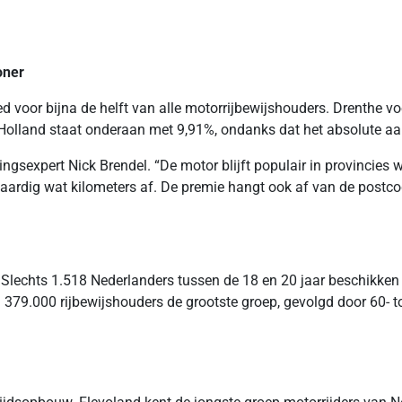
oner
voor bijna de helft van alle motorrijbewijshouders. Drenthe voe
lland staat onderaan met 9,91%, ondanks dat het absolute aantal
ingsexpert Nick Brendel. “De motor blijft populair in provincies 
r aardig wat kilometers af. De premie hangt ook af van de postco
lechts 1.518 Nederlanders tussen de 18 en 20 jaar beschikken o
a 379.000 rijbewijshouders de grootste groep, gevolgd door 60- to