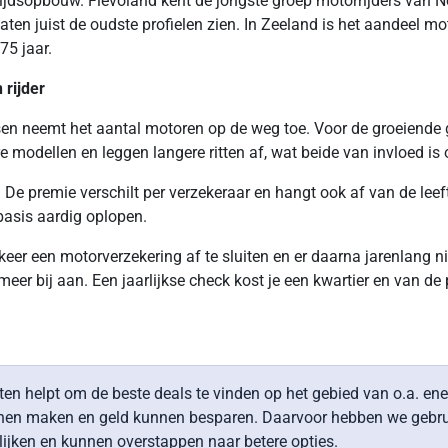
eftijdsopbouw. Flevoland kent de jongste groep motorrijders van 
ten juist de oudste profielen zien. In Zeeland is het aandeel mot
75 jaar.
 rijder
 neemt het aantal motoren op de weg toe. Voor de groeiende gro
re modellen en leggen langere ritten af, wat beide van invloed i
s. De premie verschilt per verzekeraar en hangt ook af van de leef
basis aardig oplopen.
eer een motorverzekering af te sluiten en er daarna jarenlang ni
et meer bij aan. Een jaarlijkse check kost je een kwartier en van 
nten helpt om de beste deals te vinden op het gebied van o.a. e
nnen maken en geld kunnen besparen. Daarvoor hebben we gebrui
jken en kunnen overstappen naar betere opties.