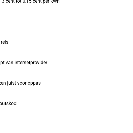
 3 cent tot 0,15 cent per kWh
reis
pt van internetprovider
zen juist voor oppas
outskool