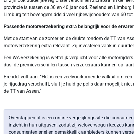
Er zijn ook duidelijke regionale verschillen zichtbaar in de le
provincie is tussen de 30 en 40 jaar oud. Zeeland en Limburg la
Limburg telt bovengemiddeld veel rijbewijshouders van 60 tot 
Passende motorverzekering extra belangrijk voor de ervaren
Met de start van de zomer en de drukte rondom de TT van Assen
motorverzekering extra relevant. Zij investeren vaak in duurde
Een WA-verzekering is wettelijk verplicht voor alle motorrijder
dus: de premieverschillen tussen verzekeraars kunnen op jaar
Brendel vult aan: "Het is een veelvoorkomende valkuil om één k
je rijgedrag verschuift, sluit je huidige polis daar mogelijk ni
de TT van Assen.”
Overstappen.nl is een online vergelijkingssite die consume
inzicht in hun uitgaven, zodat zij weloverwogen keuzes ku
consumenten snel en gemakkelijk aanbieders kunnen vergeli