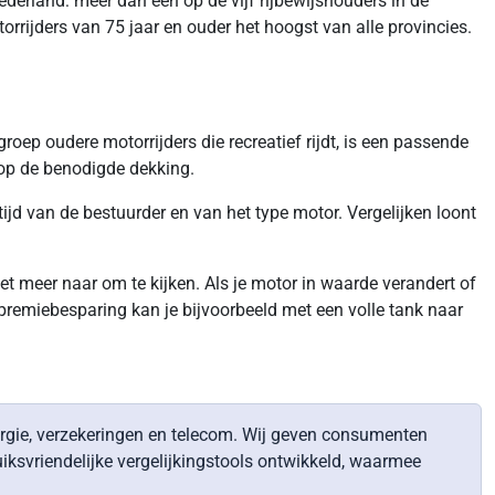
Nederland: meer dan één op de vijf rijbewijshouders in de
orrijders van 75 jaar en ouder het hoogst van alle provincies.
ep oudere motorrijders die recreatief rijdt, is een passende
s op de benodigde dekking.
tijd van de bestuurder en van het type motor. Vergelijken loont
et meer naar om te kijken. Als je motor in waarde verandert of
de premiebesparing kan je bijvoorbeeld met een volle tank naar
nergie, verzekeringen en telecom. Wij geven consumenten
ksvriendelijke vergelijkingstools ontwikkeld, waarmee