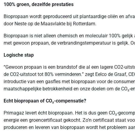
100% groen, dezelfde prestaties
Biopropaan wordt geproduceerd uit plantaardige oliën en afval-
door Neste op de Maasvlakte bij Rotterdam.
Biopropaan is niet alleen chemisch en moleculair 100% gelijk 
met gewoon propaan, de verbrandingstemperatuur is gelijk. O
Logische stap
“Gewoon propaan is een brandstof die al een lagere CO2-uitsto
de CO2-uitstoot tot 80% verminderen.” zegt Eelco de Graaf, C
introductie van een gasfles met biopropaan voor de consumen
maatschappelijke betrokkenheid en onze doelen om de CO₂-emis
Echt biopropaan of CO₂-compensatie?
Primagaz levert écht biopropaan. Het is dus geen CO₂-gecompen
energie een groencertificaat gekocht. Zo’n certificaat staat vo
produceren en leveren van biopropaan wordt het probleem aange