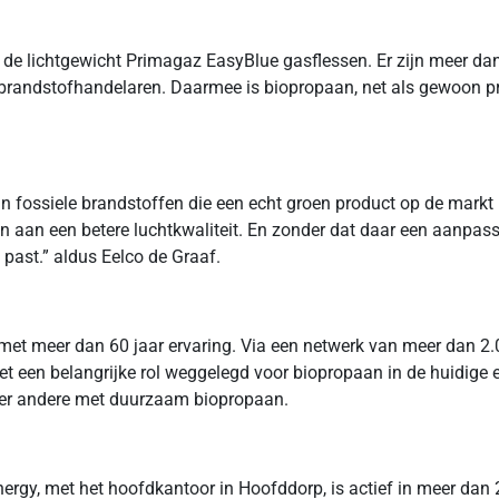
in de lichtgewicht Primagaz EasyBlue gasflessen. Er zijn meer d
brandstofhandelaren. Daarmee is biopropaan, net als gewoon prop
 van fossiele brandstoffen die een echt groen product op de mark
n aan een betere luchtkwaliteit. En zonder dat daar een aanpass
 past.” aldus Eelco de Graaf.
et meer dan 60 jaar ervaring. Via een netwerk van meer dan 2.00
 ziet een belangrijke rol weggelegd voor biopropaan in de huidige
nder andere met duurzaam biopropaan.
y, met het hoofdkantoor in Hoofddorp, is actief in meer dan 2