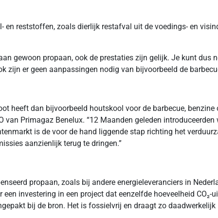
 en reststoffen, zoals dierlijk restafval uit de voedings- en vi
aan gewoon propaan, ook de prestaties zijn gelijk. Je kunt dus
ok zijn er geen aanpassingen nodig van bijvoorbeeld de barbecu
ot heeft dan bijvoorbeeld houtskool voor de barbecue, benzine 
EO van Primagaz Benelux. “12 Maanden geleden introduceerden we
tenmarkt is de voor de hand liggende stap richting het verduur
sies aanzienlijk terug te dringen.”
seerd propaan, zoals bij andere energieleveranciers in Nederlan
or een investering in een project dat eenzelfde hoeveelheid CO₂-u
pakt bij de bron. Het is fossielvrij en draagt zo daadwerkelijk