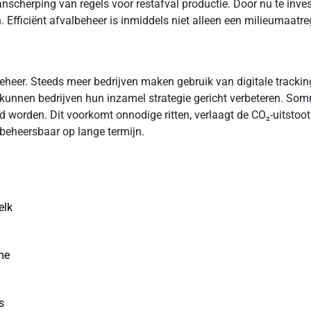
cherping van regels voor restafval productie. Door nu te investe
 Efficiënt afvalbeheer is inmiddels niet alleen een milieumaatr
lbeheer. Steeds meer bedrijven maken gebruik van digitale tracki
 kunnen bedrijven hun inzamel strategie gericht verbeteren. S
and worden. Dit voorkomt onnodige ritten, verlaagt de CO₂-uitstoo
 beheersbaar op lange termijn.
elk
me
s