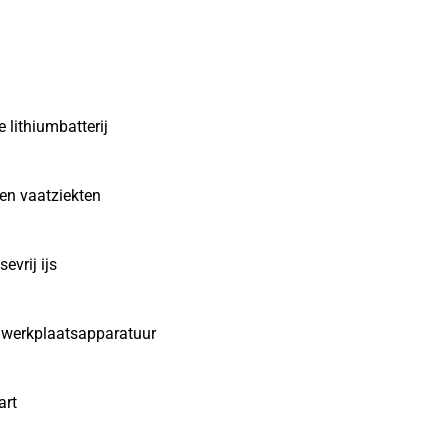
 lithiumbatterij
en vaatziekten
evrij ijs
e werkplaatsapparatuur
art