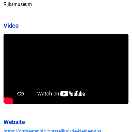
Rijksmuseum
Video
Website
https://dgtheater.nl/voorstelling/de-kleine-prins