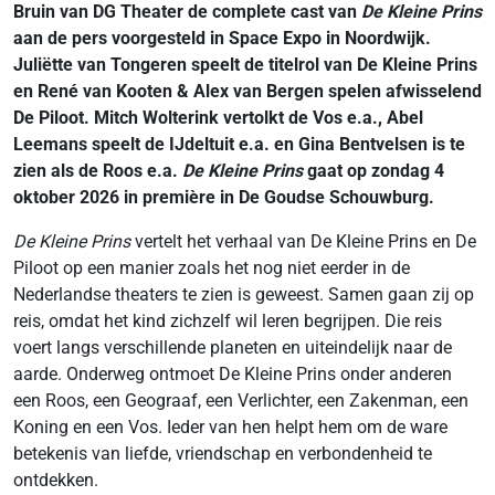
Bruin van DG Theater de complete cast van
De Kleine Prins
aan de pers voorgesteld in Space Expo in Noordwijk.
Juliëtte van Tongeren speelt de titelrol van De Kleine Prins
en René van Kooten & Alex van Bergen spelen afwisselend
De Piloot. Mitch Wolterink vertolkt de Vos e.a., Abel
Leemans speelt de IJdeltuit e.a. en Gina Bentvelsen is te
zien als de Roos e.a.
De Kleine Prins
gaat op zondag 4
oktober 2026 in première in De Goudse Schouwburg.
De Kleine Prins
vertelt het verhaal van De Kleine Prins en De
Piloot op een manier zoals het nog niet eerder in de
Nederlandse theaters te zien is geweest. Samen gaan zij op
reis, omdat het kind zichzelf wil leren begrijpen. Die reis
voert langs verschillende planeten en uiteindelijk naar de
aarde. Onderweg ontmoet De Kleine Prins onder anderen
een Roos, een Geograaf, een Verlichter, een Zakenman, een
Koning en een Vos. Ieder van hen helpt hem om de ware
betekenis van liefde, vriendschap en verbondenheid te
ontdekken.