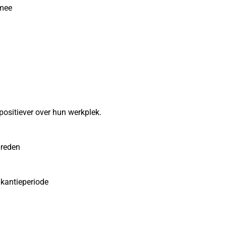
 mee
ositiever over hun werkplek.
breden
akantieperiode