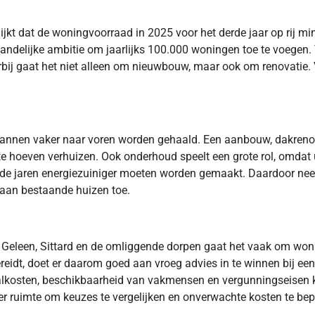
ijkt dat de woningvoorraad in 2025 voor het derde jaar op rij m
andelijke ambitie om jaarlijks 100.000 woningen toe te voegen.
ij gaat het niet alleen om nieuwbouw, maar ook om renovatie. 
lannen vaker naar voren worden gehaald. Een aanbouw, dakrenova
hoeven verhuizen. Ook onderhoud speelt een grote rol, omdat uit
ende jaren energiezuiniger moeten worden gemaakt. Daardoor n
n aan bestaande huizen toe.
ls Geleen, Sittard en de omliggende dorpen gaat het vaak om w
reidt, doet er daarom goed aan vroeg advies in te winnen bij een
riaalkosten, beschikbaarheid van vakmensen en vergunningseisen 
er ruimte om keuzes te vergelijken en onverwachte kosten te bep