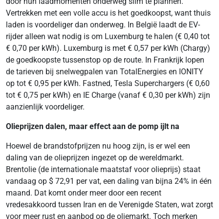
door hun laadmomenten onderweg slim te plannen.
Vertrekken met een volle accu is het goedkoopst, want thuis
laden is voordeliger dan onderweg. In België laadt de EV-
rijder alleen wat nodig is om Luxemburg te halen (€ 0,40 tot
€ 0,70 per kWh). Luxemburg is met € 0,57 per kWh (Chargy)
de goedkoopste tussenstop op de route. In Frankrijk lopen
de tarieven bij snelwegpalen van TotalEnergies en IONITY
op tot € 0,95 per kWh. Fastned, Tesla Superchargers (€ 0,60
tot € 0,75 per kWh) en IE Charge (vanaf € 0,30 per kWh) zijn
aanzienlijk voordeliger.
Olieprijzen dalen, maar effect aan de pomp ijlt na
Hoewel de brandstofprijzen nu hoog zijn, is er wel een
daling van de olieprijzen ingezet op de wereldmarkt.
Brentolie (de internationale maatstaf voor olieprijs) staat
vandaag op $ 72,91 per vat, een daling van bijna 24% in één
maand. Dat komt onder meer door een recent
vredesakkoord tussen Iran en de Verenigde Staten, wat zorgt
voor meer rust en aanbod op de oliemarkt. Toch merken