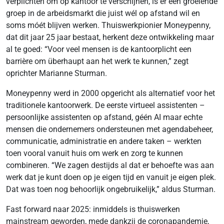
verplichten om op kantoor te verschijnen, is er een groeiende
groep in de arbeidsmarkt die juist wél op afstand wil en
soms móét blijven werken. Thuiswerkpionier Moneypenny,
dat dit jaar 25 jaar bestaat, herkent deze ontwikkeling maar
al te goed: “Voor veel mensen is de kantoorplicht een
barrière om überhaupt aan het werk te kunnen,” zegt
oprichter Marianne Sturman.
Moneypenny werd in 2000 opgericht als alternatief voor het
traditionele kantoorwerk. De eerste virtueel assistenten –
persoonlijke assistenten op afstand, géén AI maar echte
mensen die ondernemers ondersteunen met agendabeheer,
communicatie, administratie en andere taken – werkten
toen vooral vanuit huis om werk en zorg te kunnen
combineren. “We zagen destijds al dat er behoefte was aan
werk dat je kunt doen op je eigen tijd en vanuit je eigen plek.
Dat was toen nog behoorlijk ongebruikelijk,” aldus Sturman.
Fast forward naar 2025: inmiddels is thuiswerken
mainstream geworden, mede dankzij de coronapandemie,