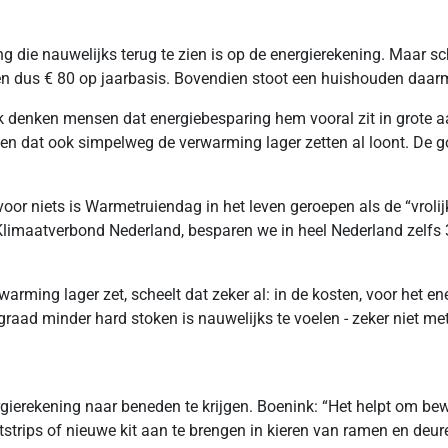
ng die nauwelijks terug te zien is op de energierekening. Maar 
r en dus € 80 op jaarbasis. Bovendien stoot een huishouden daar
Vaak denken mensen dat energiebesparing hem vooral zit in grot
 zien dat ook simpelweg de verwarming lager zetten al loont. De 
voor niets is Warmetruiendag in het leven geroepen als de “vrolij
Klimaatverbond Nederland, besparen we in heel Nederland zelfs 3
arming lager zet, scheelt dat zeker al: in de kosten, voor het e
 graad minder hard stoken is nauwelijks te voelen - zeker niet me
gierekening naar beneden te krijgen. Boenink: “Het helpt om bew
rips of nieuwe kit aan te brengen in kieren van ramen en deuren