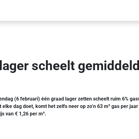
ager scheelt gemiddeld 
ag (6 februari) één graad lager zetten scheelt ruim 6% gasve
 elke dag doet, komt het zelfs neer op zo’n 63 m³ gas per jaar
js van € 1,26 per m³.