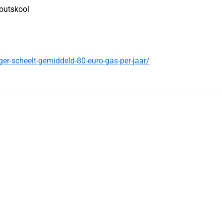
outskool
r-scheelt-gemiddeld-80-euro-gas-per-jaar/