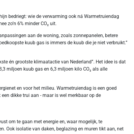
schijn bedriegt: wie de verwarming ook ná Warmetruiendag
mee zo’n 6% minder CO₂ uit.
e aanpassingen aan de woning, zoals zonnepanelen, betere
goedkoopste kuub gas is immers de kuub die je niet verbruikt.”
kste én grootste klimaatactie van Nederland”. Het idee is dat
,3 miljoen kuub gas en 6,3 miljoen kilo CO₂ als alle
nergienet en voor het milieu. Warmetruiendag is een goed
t een dikke trui aan - maar is wel merkbaar op de
ust om te gaan met energie en, waar mogelijk, te
. Ook isolatie van daken, beglazing en muren tikt aan, net