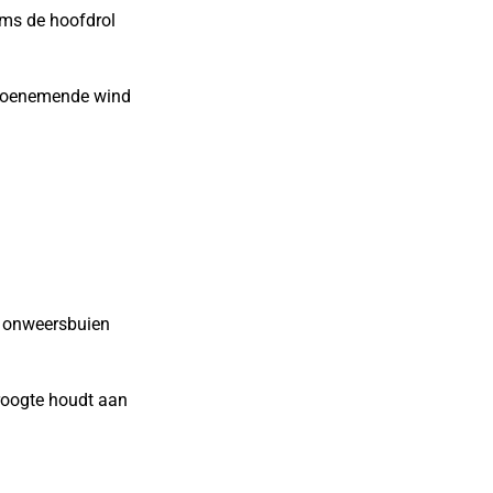
ms de hoofdrol
n toenemende wind
 onweersbuien
roogte houdt aan