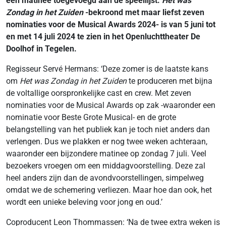
een matinee toegevoegd aan de speellijst.
Het was
Zondag in het Zuiden
-bekroond met maar liefst zeven
nominaties voor de Musical Awards 2024- is van 5 juni tot
en met 14 juli 2024 te zien in het Openluchttheater De
Doolhof in Tegelen.
Regisseur Servé Hermans: ‘Deze zomer is de laatste kans
om
Het was Zondag in het Zuiden
te produceren met bijna
de voltallige oorspronkelijke cast en crew. Met zeven
nominaties voor de Musical Awards op zak -waaronder een
nominatie voor Beste Grote Musical- en de grote
belangstelling van het publiek kan je toch niet anders dan
verlengen. Dus we plakken er nog twee weken achteraan,
waaronder een bijzondere matinee op zondag 7 juli. Veel
bezoekers vroegen om een middagvoorstelling. Deze zal
heel anders zijn dan de avondvoorstellingen, simpelweg
omdat we de schemering verliezen. Maar hoe dan ook, het
wordt een unieke beleving voor jong en oud.’
Coproducent Leon Thommassen: ‘Na de twee extra weken is