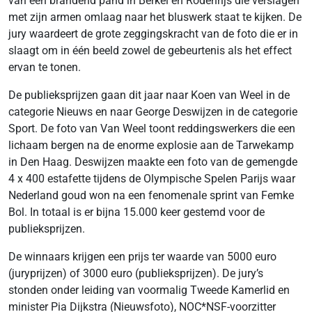
van een brandend pand in Berkel en Rodenrijs die verslagen
met zijn armen omlaag naar het bluswerk staat te kijken. De
jury waardeert de grote zeggingskracht van de foto die er in
slaagt om in één beeld zowel de gebeurtenis als het effect
ervan te tonen.
De publieksprijzen gaan dit jaar naar Koen van Weel in de
categorie Nieuws en naar George Deswijzen in de categorie
Sport. De foto van Van Weel toont reddingswerkers die een
lichaam bergen na de enorme explosie aan de Tarwekamp
in Den Haag. Deswijzen maakte een foto van de gemengde
4 x 400 estafette tijdens de Olympische Spelen Parijs waar
Nederland goud won na een fenomenale sprint van Femke
Bol. In totaal is er bijna 15.000 keer gestemd voor de
publieksprijzen.
De winnaars krijgen een prijs ter waarde van 5000 euro
(juryprijzen) of 3000 euro (publieksprijzen). De jury’s
stonden onder leiding van voormalig Tweede Kamerlid en
minister Pia Dijkstra (Nieuwsfoto), NOC*NSF-voorzitter