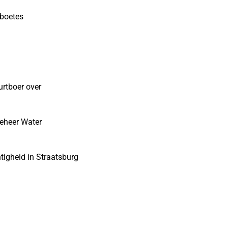
sboetes
urtboer over
eheer Water
tigheid in Straatsburg