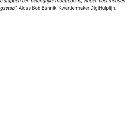
wee stappen een belangrijke maatregel is, vinden veel mensen
ngsstap”.
Aldus Bob Bunnik, Kwartiermaker DigiHulplijn.