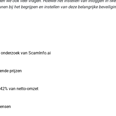
rijgen we ook veel vragen. Hoewel het instellen van inloggen in t
nen bij het begrijpen en instellen van deze belangrijke beveiligi
t onderzoek van ScamInfo.ai
gende prijzen
r 42% van netto-omzet
mensen