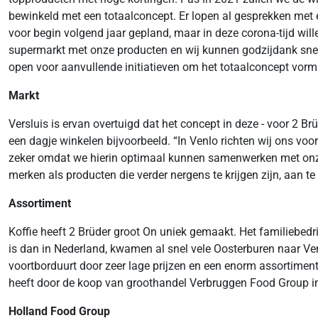
bewinkeld met een totaalconcept. Er lopen al gesprekken met e
voor begin volgend jaar gepland, maar in deze corona-tijd wil
supermarkt met onze producten en wij kunnen godzijdank snel 
open voor aanvullende initiatieven om het totaalconcept vorm
Markt
Versluis is ervan overtuigd dat het concept in deze - voor 2 B
een dagje winkelen bijvoorbeeld. “In Venlo richten wij ons voo
zeker omdat we hierin optimaal kunnen samenwerken met onze
merken als producten die verder nergens te krijgen zijn, aan te
Assortiment
Koffie heeft 2 Brüder groot Оn uniek gemaakt. Het familiebedri
is dan in Nederland, kwamen al snel vele Oosterburen naar Ven
voortborduurt door zeer lage prijzen en een enorm assortiment
heeft door de koop van groothandel Verbruggen Food Group in 
Holland Food Group