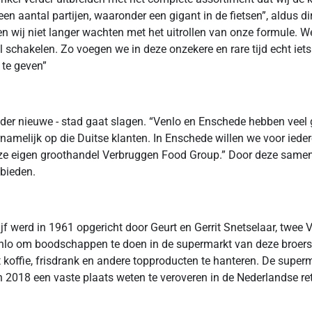
en aantal partijen, waaronder een gigant in de fietsen”, aldus 
len wij niet langer wachten met het uitrollen van onze formule
schakelen. Zo voegen we in deze onzekere en rare tijd echt iet
 te geven”
rüder nieuwe - stad gaat slagen. “Venlo en Enschede hebben veel
rnamelijk op die Duitse klanten. In Enschede willen we voor ied
 eigen groothandel Verbruggen Food Group.” Door deze samenw
 bieden.
jf werd in 1961 opgericht door Geurt en Gerrit Snetselaar, twee V
lo om boodschappen te doen in de supermarkt van deze broers. He
 koffie, frisdrank en andere topproducten te hanteren. De super
2018 een vaste plaats weten te veroveren in de Nederlandse ret