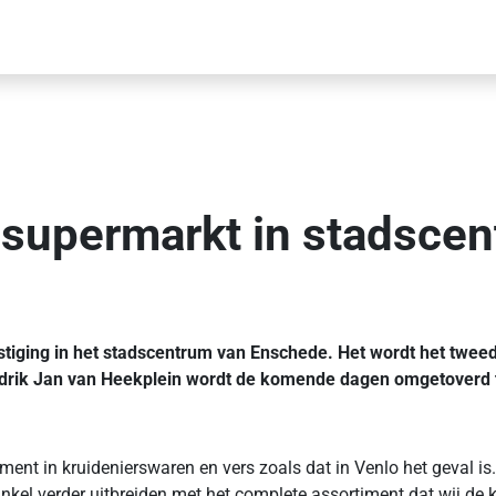
e supermarkt in stadsc
tiging in het stadscentrum van Enschede. Het wordt het tweede
drik Jan van Heekplein wordt de komende dagen omgetoverd 
ment in kruidenierswaren en vers zoals dat in Venlo het geval i
kel verder uitbreiden met het complete assortiment dat wij de k