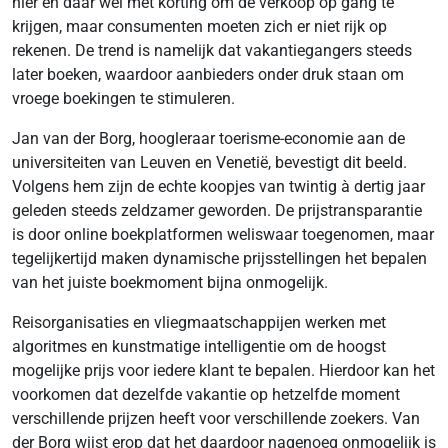
hier en daar wel met korting om de verkoop op gang te
krijgen, maar consumenten moeten zich er niet rijk op
rekenen. De trend is namelijk dat vakantiegangers steeds
later boeken, waardoor aanbieders onder druk staan om
vroege boekingen te stimuleren.
Jan van der Borg, hoogleraar toerisme-economie aan de
universiteiten van Leuven en Venetië, bevestigt dit beeld.
Volgens hem zijn de echte koopjes van twintig à dertig jaar
geleden steeds zeldzamer geworden. De prijstransparantie
is door online boekplatformen weliswaar toegenomen, maar
tegelijkertijd maken dynamische prijsstellingen het bepalen
van het juiste boekmoment bijna onmogelijk.
Reisorganisaties en vliegmaatschappijen werken met
algoritmes en kunstmatige intelligentie om de hoogst
mogelijke prijs voor iedere klant te bepalen. Hierdoor kan het
voorkomen dat dezelfde vakantie op hetzelfde moment
verschillende prijzen heeft voor verschillende zoekers. Van
der Borg wijst erop dat het daardoor nagenoeg onmogelijk is