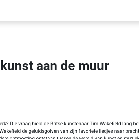
s kunst aan de muur
werk? Die vraag hield de Britse kunstenaar Tim Wakefield lang b
e Wakefield de geluidsgolven van zijn favoriete liedjes naar prac
dere ontmoeting ontstaan tussen de wereld van kunst en muziek.