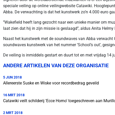
speciale veiling op online veilingwebsite Catawiki. Hoogtepun
Abba. De verwachting is dat het kunstwerk zo’n 4.000 euro ga
‘’Wakefield heeft lang gezocht naar een unieke manier om muz
laat zien dat hij in zijn missie is geslaagd’’, aldus Anita Helmy
Naast het kunstwerk met de soundwaves van Abba verwacht Cata
soundwaves kunstwerk van het nummer ‘School’s out’, gesigne
De veiling is inmiddels gestart en duurt tot en met vrijdag 14 jul
ANDERE ARTIKELEN VAN DEZE ORGANISATIE
5 JUN 2018
Allereerste Suske en Wiske voor recordbedrag geveild
16 MRT 2018
Catawiki veilt schilderij 'Ecce Homo' toegeschreven aan Murill
2 MRT 2018