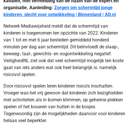
kanalen, met vermelding van de naam van de expert en
organisatie. Aanleiding:
Zorgen om schermtijd jonge
kinderen, slecht voor ontwikkeling | Binnenland | AD.nl
Netwerk Mediawijsheid meldt dat de schermtijd van
kinderen is toegenomen ten opzichte van 2022. Kinderen
van 1 tot en met 6 jaar besteden gemiddeld honderd
minuten per dag aan schermtijd. Dit beïnvloedt de slaap-,
beweeg-, taal-, gewichts- en oogontwikkeling negatief.
VeiligheidNL ziet ook dat veel schermtijd mogelijk ten koste
gaat van iets anders wat ook heel belangrijk is: namelijk
risicovol spelen.
Door risicovol spelen leren kinderen risico’s inschatten.
Vroeger was het vrij gewoon dat kinderen zich bezighielden
met activiteiten als in bomen klimmen, op geheime plekken
spelen of het bouwen van hutten in de bosjes.
Tegenwoordig zijn de mogelijkheden daarvoor voor kinderen
helaas veel beperkter.