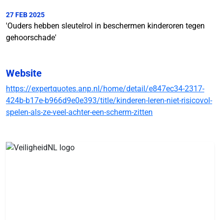
27 FEB 2025
'Ouders hebben sleutelrol in beschermen kinderoren tegen
gehoorschade'
Website
https://expertquotes.anp.nl/home/detail/e847ec34-2317-
424b-b17e-b966d9e0e393/title/kinderen-leren-niet-risicovol-
spelen-als-ze-veel-achter-een-scherm-zitten