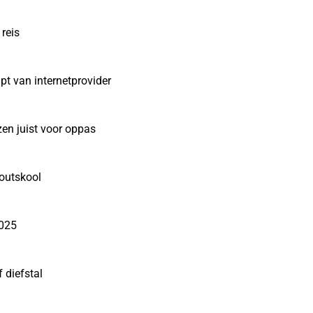
reis
pt van internetprovider
zen juist voor oppas
outskool
2025
 diefstal