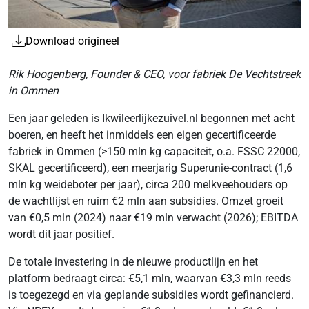
Download origineel
Rik Hoogenberg, Founder & CEO, voor fabriek De Vechtstreek
in Ommen
Een jaar geleden is Ikwileerlijkezuivel.nl begonnen met acht
boeren, en heeft het inmiddels een eigen gecertificeerde
fabriek in Ommen (>150 mln kg capaciteit, o.a. FSSC 22000,
SKAL gecertificeerd), een meerjarig Superunie-contract (1,6
mln kg weideboter per jaar), circa 200 melkveehouders op
de wachtlijst en ruim €2 mln aan subsidies. Omzet groeit
van €0,5 mln (2024) naar €19 mln verwacht (2026); EBITDA
wordt dit jaar positief.
De totale investering in de nieuwe productlijn en het
platform bedraagt circa: €5,1 mln, waarvan €3,3 mln reeds
is toegezegd en via geplande subsidies wordt gefinancierd.