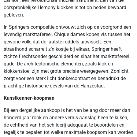
carillon, een revolutionair muziekinstrument. Een van de
oorspronkelijke Hemony klokken is tot op heden bewaard
gebleven.
In Springers compositie ontvouwt zich op de voorgrond een
levendig markttafereel. Chique dames kopen vis tussen het
gewone volk, dat de laatste roddels uitwisselt. Een
straathond scharrelt z’n kostje bij elkaar. Springer heeft
zichzelf rechtsonder geschilderd en slaat het markttafereel
gade. De architectonische elementen, zoals klok en
klokkenstoel zijn met grote precisie weergegeven. Zonlicht
zorgt voor een sterk licht donkercontrast en benadrukt de
prachtige historische gevels van de Hanzestad.
Kunstkenner-koopman
Bij een dergelijke aankoop is het van belang door meer dan
honderd jaar rook en andere vernis-aanslag heen te kijken,
de echtheid van het schilderij adequaat te beoordelen en
tegelijk te bepalen tot welke maximale koopsom kan worden