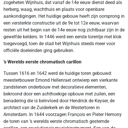
zogeheten Wijnhuis, dat vanaf de 14e eeuw dienst deed als
herberg, waag, wachthuis en plaats voor openbare
aankondigingen. Het huidige gebouw heeft zijn oorsprong in
een versterkte constructie uit de 9e tot 12e eeuw, waarvan
resten uit het begin van de 14e eeuw nog zichtbaar zijn in de
gewelfde kelders. In 1446 werd een eerste torentje met klok
toegevoegd, toen de stad het Wijnhuis steeds meer voor
officiële doeleinden ging gebruiken.
’s Werelds eerste chromatisch carillon
Tussen 1616 en 1642 werd de huidige toren gebouwd:
meesterbouwer Emond Hellenraet ontwierp een vierkante
zandstenen onderbouw met decoratieve elementen,
bekroond door een achthoekige opbouw met zuilen, een
benadering die is beïnvloed door Hendrick de Keyser, de
architect van de Zuiderkerk en de Westertoren in
Amsterdam. In 1644 voorzagen François en Pieter Hemony
de toren van ’s werelds eerste chromatisch gestemde