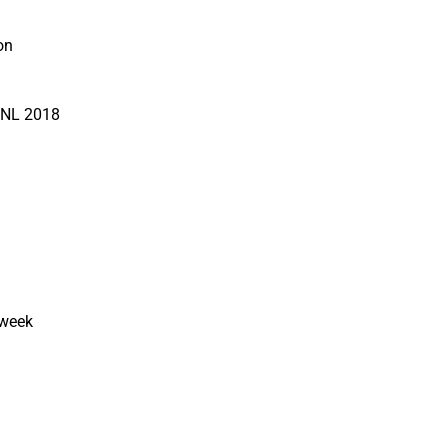
on
n NL 2018
kweek