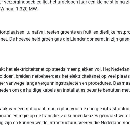
rzorgingsgebied liet het afgelopen jaar een kleine stijging zie
MW naar 1.320 MW.
ortplaatsen, tuinafval, resten groente en fruit, en dierlijke res
net. De hoeveelheid groen gas die Liander opneemt in zijn gasn
 het elektriciteitsnet op steeds meer plekken vol. Het Nederlan
doen, breiden netbeheerders het elektriciteitsnet op veel plaatsen
 meer vanwege lange vergunningstrajecten en procedures. Daarnaa
heden om de huidige kabels en installaties beter te benutten me
odzaak van een nationaal masterplan voor de energie-infrastruct
inatie en regie op de transitie. Zo kunnen keuzes gemaakt worden
ig zijn en kunnen we de infrastructuur creëren die Nederland no