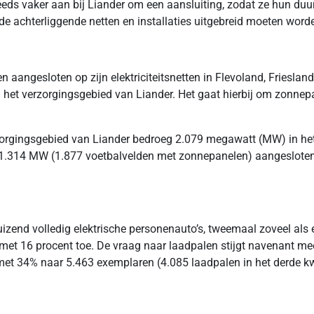
eds vaker aan bij Liander om een aansluiting, zodat ze hun du
de achterliggende netten en installaties uitgebreid moeten word
 aangesloten op zijn elektriciteitsnetten in Flevoland, Frieslan
 in het verzorgingsgebied van Liander. Het gaat hierbij om zon
zorgingsgebied van Liander bedroeg 2.079 megawatt (MW) in he
1.314 MW (1.877 voetbalvelden met zonnepanelen) aangesloten op
zend volledig elektrische personenauto’s, tweemaal zoveel als ee
met 16 procent toe. De vraag naar laadpalen stijgt navenant mee
t met 34% naar 5.463 exemplaren (4.085 laadpalen in het derde k