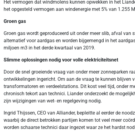
Het vermogen dat windmolens kunnen opwekken in het Liander-ve
het opgesteld vermogen aan windenergie met 5% van 1.255 
Groen gas
Groen gas wordt geproduceerd uit onder meer slib, afval van st
alternatief voor aardgas en worden bijgemengd in het aardgas
miljoen m3 in het derde kwartaal van 2019.
Slimme oplossingen nodig voor volle elektriciteitsnet
Door de snel groeiende vraag van onder meer zonneparken raakt
ontwikkelingen ingericht. Om aan de vraag te kunnen blijven vol
transformatoren en verdeelstations. Dit kost veel tijd, onder
chronisch tekort aan technici. Liander onderzoekt de mogelijk
zijn wijzigingen van wet- en regelgeving nodig.
Ingrid Thijssen, CEO van Alliander, bepleitte al eerder de no
waarbij de direct betrokken partijen komen tot veel meer coörd
worden schaarse technici daar ingezet waar ze het hardst nod