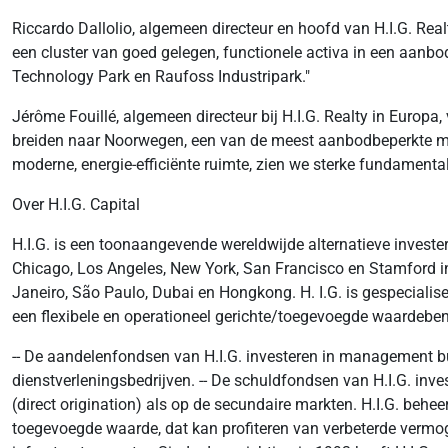
Riccardo Dallolio, algemeen directeur en hoofd van H.I.G. Realt
een cluster van goed gelegen, functionele activa in een aanb
Technology Park en Raufoss Industripark."
Jérôme Fouillé, algemeen directeur bij H.I.G. Realty in Europ
breiden naar Noorwegen, een van de meest aanbodbeperkte ma
moderne, energie-efficiënte ruimte, zien we sterke fundamenta
Over H.I.G. Capital
H.I.G. is een toonaangevende wereldwijde alternatieve investe
Chicago, Los Angeles, New York, San Francisco en Stamford in 
Janeiro, São Paulo, Dubai en Hongkong. H. I.G. is gespeciali
een flexibele en operationeel gerichte/toegevoegde waardebe
-- De aandelenfondsen van H.I.G. investeren in management buy
dienstverleningsbedrijven. -- De schuldfondsen van H.I.G. inve
(direct origination) als op de secundaire markten. H.I.G. beh
toegevoegde waarde, dat kan profiteren van verbeterde vermoge