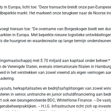
y in Europa, licht toe: "Deze transactie breidt onze pan-Europese
odbeperkte markt. Het markeert onze terugkeer naar de Noorse in
a, voegt hieraan toe: "De overname van Borgeskogen biedt een dui
rkten in Europa. Met beperkte nieuwe logistieke ontwikkelinge
ls die huurgroei en waardecreatie op lange termijn ondersteunen
ringsmaatschappij met $ 70 miljard aan kapitaal onder beheer.*
de Verenigde Staten, evenals internationale filialen in Hamburg
seerd in het verstrekken van zowel vreemd als eigen vermogen aa
nadering.
outs, herkapitalisaties en bedrijfsafsplitsingen van zowel wins
steren in senior, unitranche en junior schuldfinanciering aan b
eert ook een beursgenoteerde BDC, WhiteHorse Finance. -- De vas
nsbeheerpraktijken. -- H.I.G. Infrastructure richt zich op inve