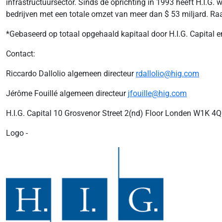
infrastructuursector. Sinds de oprichting in 1993 heeft H.I.G.
bedrijven met een totale omzet van meer dan $ 53 miljard. Ra
*Gebaseerd op totaal opgehaald kapitaal door H.I.G. Capital
Contact:
Riccardo Dallolio algemeen directeur
rdallolio@hig.com
Jérôme Fouillé algemeen directeur
jfouille@hig.com
H.I.G. Capital 10 Grosvenor Street 2(nd) Floor Londen W1K 4
Logo -