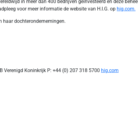
 wereldwijd in meer dan 400 bedrijven geïnvesteerd en deze behee
adpleeg voor meer informatie de website van H.I.G. op
hig.com.
 en haar dochterondernemingen.
QB Verenigd Koninkrijk P: +44 (0) 207 318 5700
hig.com