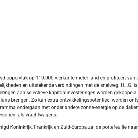
d oppervlak op 110.000 vierkante meter land en profiteert van e
lijkheden en uitstekende verbindingen met de snelweg. H.I.G. i
eteringen aan selectieve kapitaalinvesteringen worden gekoppeld.
n balans brengen. Zo kan extra ontwikkelingspotentieel worden 
ramma ondergaan met onder andere zonne-energie op de daken, L
personen- als vrachtwagens.
nigd Koninkrijk, Frankrijk en Zuid-Europa zal de portefeuille n