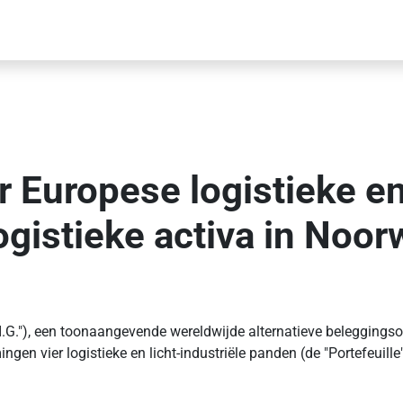
ar Europese logistieke e
ogistieke activa in Noo
.G."), een toonaangevende wereldwijde alternatieve beleggings
n vier logistieke en licht-industriële panden (de "Portefeuill