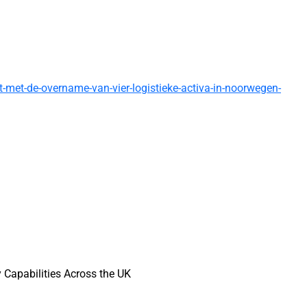
t-met-de-overname-van-vier-logistieke-activa-in-noorwegen-
Capabilities Across the UK