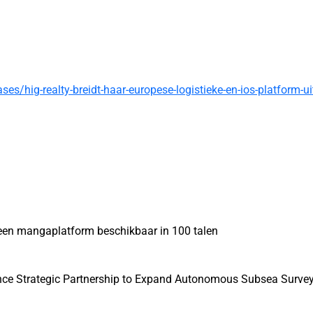
s/hig-realty-breidt-haar-europese-logistieke-en-ios-platform-ui
 een mangaplatform beschikbaar in 100 talen
nce Strategic Partnership to Expand Autonomous Subsea Survey 