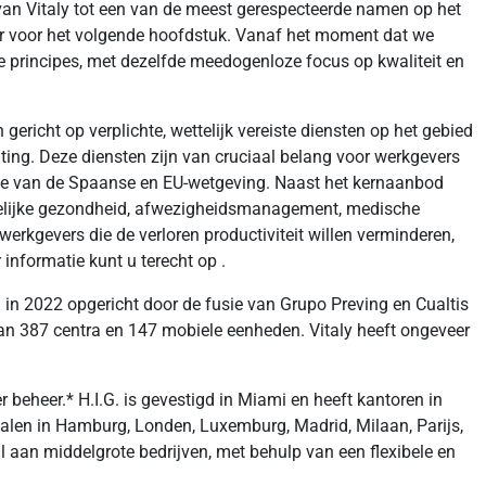
van Vitaly tot een van de meest gerespecteerde namen op het
ner voor het volgende hoofdstuk. Vanaf het moment dat we
e principes, met dezelfde meedogenloze focus op kwaliteit en
ericht op verplichte, wettelijk vereiste diensten op het gebied
ing. Deze diensten zijn van cruciaal belang voor werkgevers
ofde van de Spaanse en EU-wetgeving. Naast het kernaanbod
telijke gezondheid, afwezigheidsmanagement, medische
erkgevers die de verloren productiviteit willen verminderen,
informatie kunt u terecht op .
d in 2022 opgericht door de fusie van Grupo Preving en Cualtis
n 387 centra en 147 mobiele eenheden. Vitaly heeft ongeveer
beheer.* H.I.G. is gevestigd in Miami en heeft kantoren in
lialen in Hamburg, Londen, Luxemburg, Madrid, Milaan, Parijs,
l aan middelgrote bedrijven, met behulp van een flexibele en