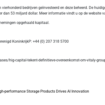
an vierhonderd bedrijven geïnvesteerd en deze beheerd. De huid
an 53 miljard dollar. Meer informatie vindt u op de website van
ernemingen opgehaald kapitaal.
renigd KoninkrijkP: +44 (0) 207 318 5700
ses/hig-capital-tekent-definitieve-overeenkomst-om-vitaly-grou
gh-performance Storage Products Drives AI Innovation