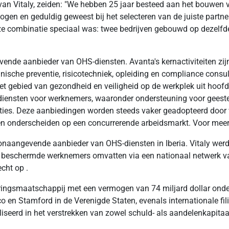
an Vitaly, zeiden: "We hebben 25 jaar besteed aan het bouwen 
gen en geduldig geweest bij het selecteren van de juiste part
eze combinatie speciaal was: twee bedrijven gebouwd op dezelfd
nde aanbieder van OHS-diensten. Avanta's kernactiviteiten zijn g
sche preventie, risicotechniek, opleiding en compliance consult
 het gebied van gezondheid en veiligheid op de werkplek uit ho
gdiensten voor werknemers, waaronder ondersteuning voor gees
nties. Deze aanbiedingen worden steeds vaker geadopteerd door w
en onderscheiden op een concurrerende arbeidsmarkt. Voor meer 
toonaangevende aanbieder van OHS-diensten in Iberia. Vitaly wer
n beschermde werknemers omvatten via een nationaal netwerk va
cht op .
ringsmaatschappij met een vermogen van 74 miljard dollar onder 
o en Stamford in de Verenigde Staten, evenals internationale fi
liseerd in het verstrekken van zowel schuld- als aandelenkapitaa