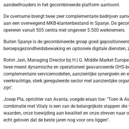
aandeelhouders in het gecombineerde platform aantoont.
De overname brengt twee zeer complementaire bedrijven samen
aan een overwegend MKB-klantenbestand in Spanje. De gecom
opereren vanuit 505 centra met ongeveer 5.500 werknemers.
Buiten Spanje is de gecombineerde groep goed gepositioneerd o
beroepsgezondheidsbewaking en optionele digitale diensten, zul
Rohin Jain, Managing Director bij H.I.G. Middle Market Europe
twee meest dynamische en operationeel geavanceerde OHS-bedri
complementaire servicemodellen, aanzienlijke synergieën en e
veerkrachtige, sterk gereguleerde sector met aanzienlijke org
zijn".
Josep Pla, oprichter van Avanta, voegde eraan toe: "Toen ik 
combinatie met Vitaly is een van de belangrijkste stappen die
waarden, onze toewijding aan kwaliteit en onze streven naar op
echt geloven dat de beste jaren nog voor ons liggen".