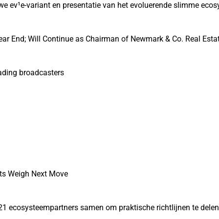
euwe ev¹e-variant en presentatie van het evoluerende slimme eco
ear End; Will Continue as Chairman of Newmark & Co. Real Esta
eading broadcasters
ets Weigh Next Move
21 ecosysteempartners samen om praktische richtlijnen te dele