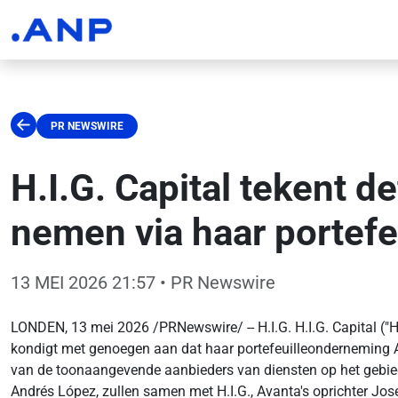
PR NEWSWIRE
H.I.G. Capital tekent d
nemen via haar portef
13 MEI 2026 21:57
• PR Newswire
LONDEN, 13 mei 2026 /PRNewswire/ -- H.I.G. H.I.G. Capital ("
kondigt met genoegen aan dat haar portefeuilleonderneming Av
van de toonaangevende aanbieders van diensten op het gebied 
Andrés López, zullen samen met H.I.G., Avanta's oprichter Jos