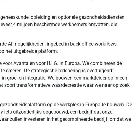
psgeneeskunde, opleiding en optionele gezondheidsdiensten
geveer 4 miljoen beschermde werknemers omvatten, die
rde AI-mogelijkheden, ingebed in back-office workflows,
op het uitgebreide platform.
ie voor Avanta en voor H.I.G. in Europa. We combineren de
 creëren. De strategische redenering is overtuigend:
in groei en integratie. We bouwen een marktleider op in een
 het soort transformatieve waardecreatie waar we naar op zoek
de gezondheidsplatform op de werkplek in Europa te bouwen. De
y iets uitzonderlijks opgebouwd, een bedrijf dat onze
 zwaar zullen investeren in het gecombineerde bedrijf, omdat we