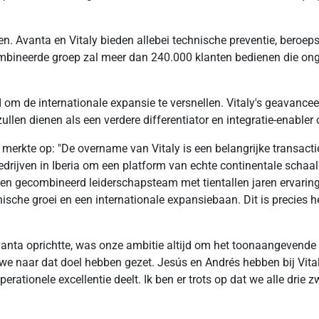
. Avanta en Vitaly bieden allebei technische preventie, beroe
bineerde groep zal meer dan 240.000 klanten bedienen die on
m de internationale expansie te versnellen. Vitaly's geavancee
len dienen als een verdere differentiator en integratie-enabler 
 merkte op: "De overname van Vitaly is een belangrijke transact
jven in Iberia om een platform van echte continentale schaal te
en gecombineerd leiderschapsteam met tientallen jaren ervaring 
anische groei en een internationale expansiebaan. Dit is precies
Avanta oprichtte, was onze ambitie altijd om het toonaangeven
 we naar dat doel hebben gezet. Jesús en Andrés hebben bij Vital
erationele excellentie deelt. Ik ben er trots op dat we alle drie