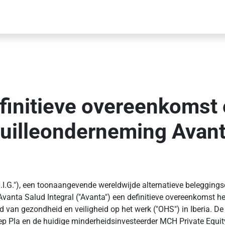
efinitieve overeenkomst
euilleonderneming Avan
H.I.G."), een toonaangevende wereldwijde alternatieve beleggin
anta Salud Integral ("Avanta") een definitieve overeenkomst hee
van gezondheid en veiligheid op het werk ("OHS") in Iberia. De
ep Pla en de huidige minderheidsinvesteerder MCH Private Equity