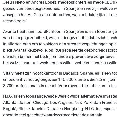
Jesús Nieto en Andrés López, medeoprichters en mede-CEO's v
gebied van beroepsgezondheid in Spanje, en we zijn weloverwo
Josep en het H.I.G.-team ontmoetten, was het duidelijk dat d
technologie."
Avanta heeft zijn hoofdkantoor in Spanje en is een toonaangeve
van beroepsgezondheid, waaronder gezondheidstoezicht, techni
in alle sectoren om te voldoen aan strenge verplichtingen op
biedt Avanta keuzevolle, op ROI gebaseerde gezondheidszor
diensten binnen het bedrijf en andere preventieve zorginterve
het welzijn van hun werknemers willen verbeteren en zich will
Vitaly heeft zijn hoofdkantoor in Badajoz, Spanje, en is een 
en bedient vandaag ongeveer 140.000 klanten, die 2,5 miljoe
3.700 professionals in dienst. Voor meer informatie kunt u tere
H.I.G. is een toonaangevende wereldwijde alternatieve investe
Atlanta, Boston, Chicago, Los Angeles, New York, San Francisc
Bogotá, Rio de Janeiro, Dubai en Hongkong. H.I.G. is gespecia
operationeel gerichte/waardevermeerderende aanpak: