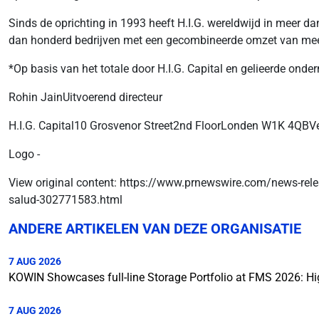
Sinds de oprichting in 1993 heeft H.I.G. wereldwijd in meer d
dan honderd bedrijven met een gecombineerde omzet van meer d
*Op basis van het totale door H.I.G. Capital en gelieerde ond
Rohin JainUitvoerend directeur
H.I.G. Capital10 Grosvenor Street2nd FloorLonden W1K 4QBVe
Logo -
View original content: https://www.prnewswire.com/news-relea
salud-302771583.html
ANDERE ARTIKELEN VAN DEZE ORGANISATIE
7 AUG 2026
KOWIN Showcases full-line Storage Portfolio at FMS 2026: Hi
7 AUG 2026