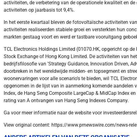
activiteiten, de verbetering van de operationele kwaliteit en 
activiteiten op jaarbasis tot 9,4%.
In het eerste kwartaal bleven de fotovoltaïsche activiteiten va
activiteiten realiseerden stabiele groei en versterkten hun conc
markten gestaag voort en werd er tastbare vooruitgang geboek
TCL Electronics Holdings Limited (01070.HK, opgericht op de
Stock Exchange of Hong Kong Limited. De activiteiten van het b
bedrijfsfilosofie van 'Strategy Guidance, Innovation Driven, A
doorbreken in het wereldwijde midden- en topsegment en stree
woonervaringen voor alle scenario's te bieden, wil TCL Electr
opgenomen in de lijst van in aanmerking komende aandelen 
Index, de Hang Seng Composite LargeCap & MidCap Index en 
rating van A ontvangen van Hang Seng Indexes Company.
Ga voor meer informatie naar de website voor investeerdersrel
View original content: https://www.prnewswire.com/news-rele