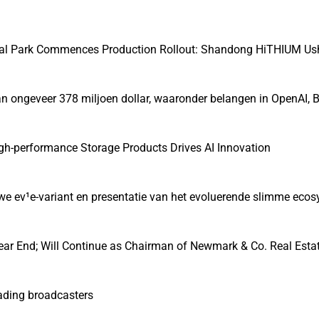
strial Park Commences Production Rollout: Shandong HiTHIUM Us
 ongeveer 378 miljoen dollar, waaronder belangen in OpenAI, B
gh-performance Storage Products Drives AI Innovation
euwe ev¹e-variant en presentatie van het evoluerende slimme eco
ear End; Will Continue as Chairman of Newmark & Co. Real Esta
eading broadcasters