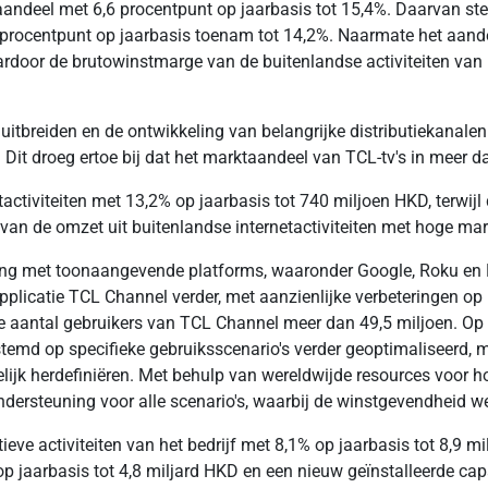
andeel met 6,6 procentpunt op jaarbasis tot 15,4%. Daarvan ste
 procentpunt op jaarbasis toenam tot 14,2%. Naarmate het aande
rdoor de brutowinstmarge van de buitenlandse activiteiten van 
 uitbreiden en de ontwikkeling van belangrijke distributiekanale
Dit droeg ertoe bij dat het marktaandeel van TCL-tv's in meer da
tactiviteiten met 13,2% op jaarbasis tot 740 miljoen HKD, terwij
 van de omzet uit buitenlandse internetactiviteiten met hoge m
ing met toonaangevende platforms, waaronder Google, Roku en Ne
ntapplicatie TCL Channel verder, met aanzienlijke verbeteringen 
le aantal gebruikers van TCL Channel meer dan 49,5 miljoen. Op 
stemd op specifieke gebruiksscenario's verder geoptimaliseerd,
ijk herdefiniëren. Met behulp van wereldwijde resources voor ho
rsteuning voor alle scenario's, waarbij de winstgevendheid wer
eve activiteiten van het bedrijf met 8,1% op jaarbasis tot 8,9 m
op jaarbasis tot 4,8 miljard HKD en een nieuw geïnstalleerde cap