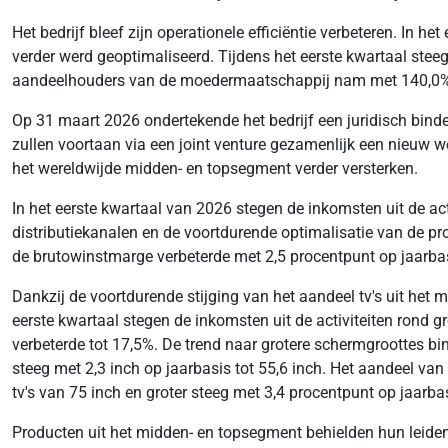
Het bedrijf bleef zijn operationele efficiëntie verbeteren. In 
verder werd geoptimaliseerd. Tijdens het eerste kwartaal ste
aandeelhouders van de moedermaatschappij nam met 140,0% o
Op 31 maart 2026 ondertekende het bedrijf een juridisch bind
zullen voortaan via een joint venture gezamenlijk een nieuw
het wereldwijde midden- en topsegment verder versterken.
In het eerste kwartaal van 2026 stegen de inkomsten uit de act
distributiekanalen en de voortdurende optimalisatie van de pr
de brutowinstmarge verbeterde met 2,5 procentpunt op jaarbas
Dankzij de voortdurende stijging van het aandeel tv's uit het 
eerste kwartaal stegen de inkomsten uit de activiteiten rond 
verbeterde tot 17,5%. De trend naar grotere schermgroottes b
steeg met 2,3 inch op jaarbasis tot 55,6 inch. Het aandeel van
tv's van 75 inch en groter steeg met 3,4 procentpunt op jaarba
Producten uit het midden- en topsegment behielden hun leidend