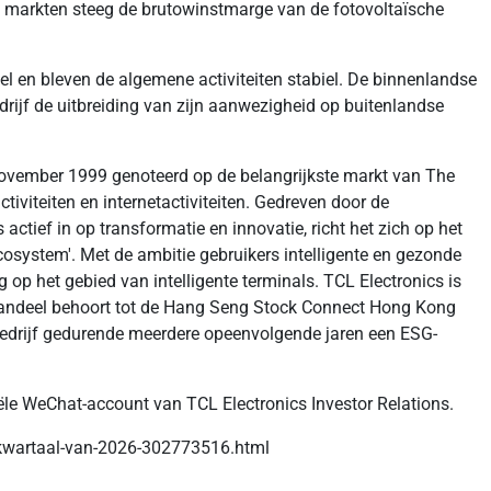
dse markten steeg de brutowinstmarge van de fotovoltaïsche
odel en bleven de algemene activiteiten stabiel. De binnenlandse
bedrijf de uitbreiding van zijn aanwezigheid op buitenlandse
november 1999 genoteerd op de belangrijkste markt van The
iviteiten en internetactiviteiten. Gedreven door de
ctief in op transformatie en innovatie, richt het zich op het
osystem'. Met de ambitie gebruikers intelligente en gezonde
op het gebied van intelligente terminals. TCL Electronics is
andeel behoort tot de Hang Seng Stock Connect Hong Kong
drijf gedurende meerdere opeenvolgende jaren een ESG-
iële WeChat-account van TCL Electronics Investor Relations.
e-kwartaal-van-2026-302773516.html