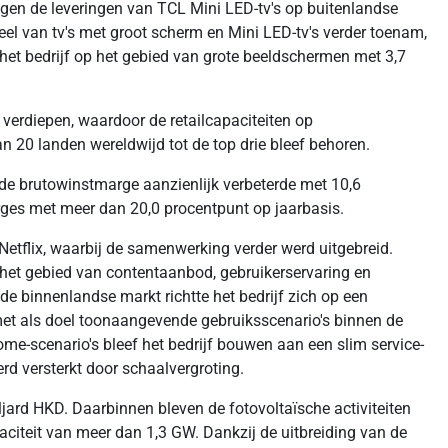
gen de leveringen van TCL Mini LED-tv's op buitenlandse
el van tv's met groot scherm en Mini LED-tv's verder toenam,
het bedrijf op het gebied van grote beeldschermen met 3,7
n verdiepen, waardoor de retailcapaciteiten op
n 20 landen wereldwijd tot de top drie bleef behoren.
l de brutowinstmarge aanzienlijk verbeterde met 10,6
arges met meer dan 20,0 procentpunt op jaarbasis.
tflix, waarbij de samenwerking verder werd uitgebreid.
op het gebied van contentaanbod, gebruikerservaring en
de binnenlandse markt richtte het bedrijf zich op een
 met als doel toonaangevende gebruiksscenario's binnen de
me-scenario's bleef het bedrijf bouwen aan een slim service-
d versterkt door schaalvergroting.
iljard HKD. Daarbinnen bleven de fotovoltaïsche activiteiten
aciteit van meer dan 1,3 GW. Dankzij de uitbreiding van de