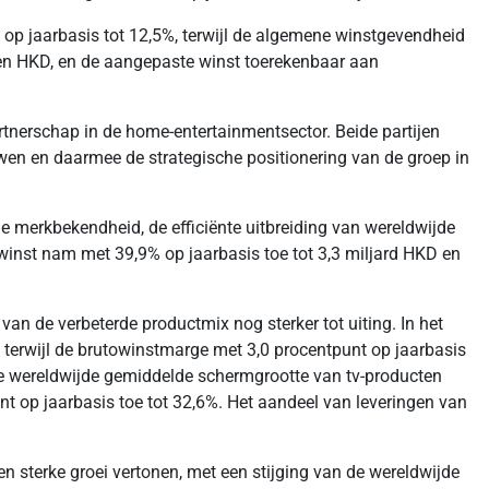
unt op jaarbasis tot 12,5%, terwijl de algemene winstgevendheid
joen HKD, en de aangepaste winst toerekenbaar aan
rtnerschap in de home-entertainmentsector. Beide partijen
en en daarmee de strategische positionering van de groep in
de merkbekendheid, de efficiënte uitbreiding van wereldwijde
owinst nam met 39,9% op jaarbasis toe tot 3,3 miljard HKD en
an de verbeterde productmix nog sterker tot uiting. In het
, terwijl de brutowinstmarge met 3,0 procentpunt op jaarbasis
 De wereldwijde gemiddelde schermgrootte van tv-producten
unt op jaarbasis toe tot 32,6%. Het aandeel van leveringen van
n sterke groei vertonen, met een stijging van de wereldwijde