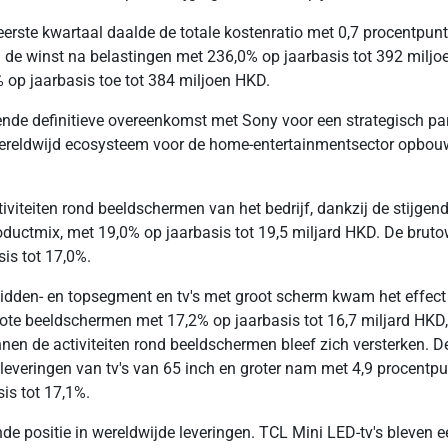
het eerste kwartaal daalde de totale kostenratio met 0,7 procentp
eg de winst na belastingen met 236,0% op jaarbasis tot 392 mil
p jaarbasis toe tot 384 miljoen HKD.
ende definitieve overeenkomst met Sony voor een strategisch pa
 wereldwijd ecosysteem voor de home-entertainmentsector opbouw
iviteiten rond beeldschermen van het bedrijf, dankzij de stijgen
oductmix, met 19,0% op jaarbasis tot 19,5 miljard HKD. De brut
is tot 17,0%.
midden- en topsegment en tv's met groot scherm kwam het effect v
grote beeldschermen met 17,2% op jaarbasis tot 16,7 miljard HKD
innen de activiteiten rond beeldschermen bleef zich versterken.
 leveringen van tv's van 65 inch en groter nam met 4,9 procentp
sis tot 17,1%.
e positie in wereldwijde leveringen. TCL Mini LED-tv's bleven ee