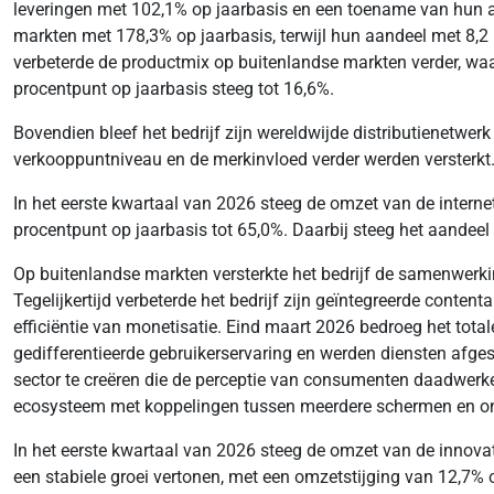
leveringen met 102,1% op jaarbasis en een toename van hun a
markten met 178,3% op jaarbasis, terwijl hun aandeel met 8,2
verbeterde de productmix op buitenlandse markten verder, waa
procentpunt op jaarbasis steeg tot 16,6%.
Bovendien bleef het bedrijf zijn wereldwijde distributienetwerk
verkooppuntniveau en de merkinvloed verder werden versterkt. 
In het eerste kwartaal van 2026 steeg de omzet van de interne
procentpunt op jaarbasis tot 65,0%. Daarbij steeg het aandeel
Op buitenlandse markten versterkte het bedrijf de samenwerk
Tegelijkertijd verbeterde het bedrijf zijn geïntegreerde conte
efficiëntie van monetisatie. Eind maart 2026 bedroeg het tota
gedifferentieerde gebruikerservaring en werden diensten afge
sector te creëren die de perceptie van consumenten daadwerkel
ecosysteem met koppelingen tussen meerdere schermen en onde
In het eerste kwartaal van 2026 steeg de omzet van de innovati
een stabiele groei vertonen, met een omzetstijging van 12,7% 