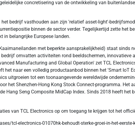
de geleidelijke concretisering van de ontwikkeling van buitenlan
n het bedrijf vasthouden aan zijn 'relatief asset-light'-bedrijfsm
urrentiepositie binnen de sector verder. Tegelijkertijd zette het 
t in belangrijke Europese landen.
 Kaaimaneilanden met beperkte aansprakelijkheid) staat sinds 
edrijf omvatten activiteiten rond beeldschermen, innovatieve act
dvanced Manufacturing and Global Operation' zet TCL Electronics a
ft het naar een volledig productaanbod binnen het 'Smart IoT Ec
onics uitgroeien tot een toonaangevende wereldwijde onderneming 
voor het Shenzhen-Hong Kong Stock Connect-programma. Het a
de Hang Seng Composite MidCap Index. Sinds 2018 heeft het be
aties van TCL Electronics op om toegang te krijgen tot het offic
ases/tcl-electronics-01070hk-behoudt-sterke-groei-in-het-eerst