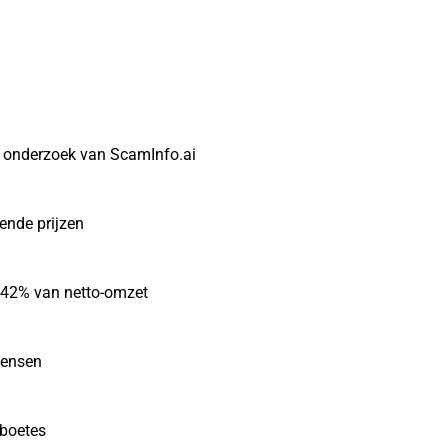
t onderzoek van ScamInfo.ai
gende prijzen
r 42% van netto-omzet
mensen
sboetes