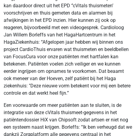
kan daardoor direct uit het EPD ‘’cVitals thuismeten’
voorschrijven en thuis gemeten data en alarmen bij
afwijkingen in het EPD inzien. Hier kunnen zij ook op
reageren, bijvoorbeeld met een videogesprek. Cardioloog
Jan Willem Borleffs van het HagaHartcentrum in het
HagaZiekenhuis: “Afgelopen jaar hebben wij binnen ons
project CardioThuis ervaren wat thuismeten en beeldbellen
van FocusCura voor onze patiënten met hartfalen kan
betekenen. Patiënten voelen zich veiliger en we kunnen
eerder ingrijpen om opnames te voorkomen. Dat beaamt
ook meneer van der Hoeven, zelf patiënt bij het Haga
ziekenhuis: "Deze nieuwe vorm betekent voor mij een betere
controle en dat werkt heel fijn.”
Een voorwaarde om meer patiënten aan te sluiten, is de
integratie van deze cVitals thuismeet-gegevens in het
patiëntendossier HiX van Chipsoft zodat artsen er niet nog
een systeem naast krijgen. Borleffs: “Ik ben verheugd dat we
dankzij Zorgplatform alle gegevens centraal in het