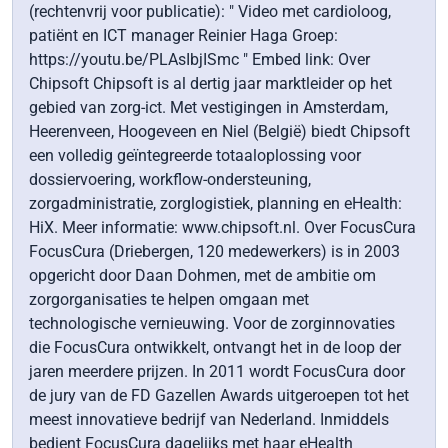
(rechtenvrij voor publicatie): " Video met cardioloog,
patiënt en ICT manager Reinier Haga Groep:
https://youtu.be/PLAsIbjISmc " Embed link: Over
Chipsoft Chipsoft is al dertig jaar marktleider op het
gebied van zorg-ict. Met vestigingen in Amsterdam,
Heerenveen, Hoogeveen en Niel (België) biedt Chipsoft
een volledig geïntegreerde totaaloplossing voor
dossiervoering, workflow-ondersteuning,
zorgadministratie, zorglogistiek, planning en eHealth:
HiX. Meer informatie: www.chipsoft.nl. Over FocusCura
FocusCura (Driebergen, 120 medewerkers) is in 2003
opgericht door Daan Dohmen, met de ambitie om
zorgorganisaties te helpen omgaan met
technologische vernieuwing. Voor de zorginnovaties
die FocusCura ontwikkelt, ontvangt het in de loop der
jaren meerdere prijzen. In 2011 wordt FocusCura door
de jury van de FD Gazellen Awards uitgeroepen tot het
meest innovatieve bedrijf van Nederland. Inmiddels
bedient FocusCura dagelijks met haar eHealth