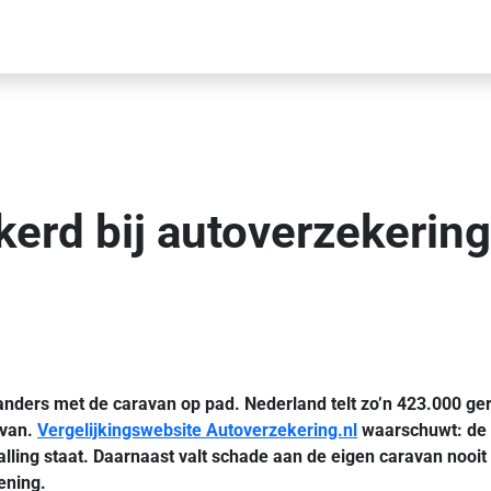
erd bij autoverzekering
nders met de caravan op pad. Nederland telt zo’n 423.000 ger
avan.
Vergelijkingswebsite Autoverzekering.nl
waarschuwt: de a
lling staat. Daarnaast valt schade aan de eigen caravan nooi
ening.