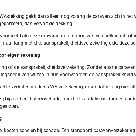
WA-dekking geldt dan alleen nog zolang de caravan zich in het ve
eparkeerd, dan vervalt de dekking.
orbeeld als deze omwaait door storm, van een helling rolt of in 
maar lang niet elke aansprakelijkheidsverzekering dekt deze sc
oor eigen rekening
ng of de aansprakelijkheidsverzekering. Zonder aparte caravanv
llingsbedrijven wijzen in hun voorwaarden de aansprakelijkheid
l te verhalen op diens WA-verzekering, maar dat is lang niet alti
t: "Bij bijvoorbeeld stormschade, hagel of vandalisme door een o
gesloten."
g
eel kosten schelen bij schade. Een standaard caravanverzekering d