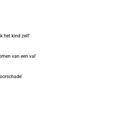
 het kind zelf'
komen van een val'
hoorschade'