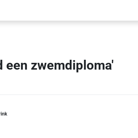
nd een zwemdiploma'
rink