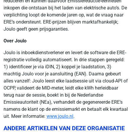
reduceren en kunnen daarvoor Emissiereductie-eenheden
inkopen die ontstaan bij het laden van elektrische auto’s. De
verplichting loopt de komende jaren op, wat de vraag naar
ERE’s ondersteunt. ERE-prijzen blijven marktafhankelijk;
Joulo geeft geen prijsgaranties.
Over Joulo
Joulo is inboekdienstverlener en levert de software die ERE-
registratie volledig automatiseert. In drie stappen geregeld:
1) identificeer je via iDIN, 2) koppel je laadstation, 3)
machtig Joulo voor je aansluiting (EAN). Daarna gebeurt
alles vanzelf: Joulo leest elke laadsessie uit via cloud-API of
OCPP, valideert de MID-meter, leidt elke kWh herleidbaar
terug naar de sessie, boekt in bij de Nederlandse
Emissieautoriteit (NEa), verhandelt de gegenereerde ERE’s
namens de klant op de emissiemarkt en betaalt elk kwartaal
uit. Meer informatie:
www.joulo.nl
.
ANDERE ARTIKELEN VAN DEZE ORGANISATIE