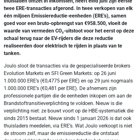
thuisladen omzet in inkomsten, heeft eind juni zijn eerste
twee ERE-transacties afgerond. In twee verkopen van elk
één miljoen Emissiereductie-eenheden (ERE’s), samen
goed voor een bruto-opbrengst van €958.500, vloeit de
waarde van vermeden CO₂-uitstoot voor het eerst op deze
schaal terug naar de EV-rijders die deze reductie
realiseerden door elektrisch te rijden in plaats van te
tanken.
Joulo sloot de transacties via de gespecialiseerde brokers
Evolution Markets en SFI Green Markets: op 26 juni
1.000.000 ERE’s (€0,4775 per ERE) en op 29 juni nogmaals
1.000.000 ERE’s (€0,481 per ERE). De afnemers zijn
professionele partijen die de eenheden inkopen om aan de
Brandstoftransitieverplichting te voldoen. Nieuw is die
verplichting niet: ze bouwt voort op de HBE-systematiek die
sinds 2015 bestaat. Nieuw sinds 1 januari 2026 is dat ook
thuisladers meedelen, via ERE’s. Wat Joulo verkoopt is niet
de stroom zelf, maar de emissiereductie die ontstaat