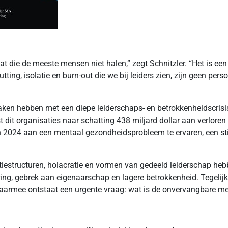
lat die de meeste mensen niet halen,” zegt Schnitzler. “Het is e
utting, isolatie en burn-out die we bij leiders zien, zijn geen pe
ken hebben met een diepe leiderschaps- en betrokkenheidscris
st dit organisaties naar schatting 438 miljard dollar aan verlor
 in 2024 aan een mentaal gezondheidsprobleem te ervaren, een st
iestructuren, holacratie en vormen van gedeeld leiderschap he
rring, gebrek aan eigenaarschap en lagere betrokkenheid. Tegelij
. Daarmee ontstaat een urgente vraag: wat is de onvervangbare me