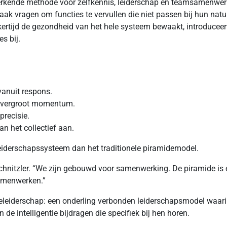
rkende methode voor zelfkennis, leiderschap en teamsamenwerk
aak vragen om functies te vervullen die niet passen bij hun natu
lijkertijd de gezondheid van het hele systeem bewaakt, introduce
s bij.
vanuit respons.
n vergroot momentum.
precisie.
n het collectief aan.
eiderschapssysteem dan het traditionele piramidemodel.
chnitzler. “We zijn gebouwd voor samenwerking. De piramide is e
samenwerken.”
llatieleiderschap: een onderling verbonden leiderschapsmodel wa
 de intelligentie bijdragen die specifiek bij hen horen.