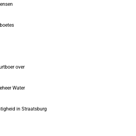
mensen
sboetes
urtboer over
eheer Water
tigheid in Straatsburg