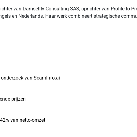
chter van Damselfly Consulting SAS, oprichter van Profile to P
ngels en Nederlands. Haar werk combineert strategische communic
t onderzoek van ScamInfo.ai
gende prijzen
r 42% van netto-omzet