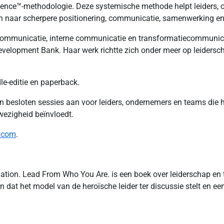
Presence™-methodologie. Deze systemische methode helpt leiders
len naar scherpere positionering, communicatie, samenwerking e
e communicatie, interne communicatie en transformatiecommunica
opment Bank. Haar werk richtte zich onder meer op leiderscha
le-editie en paperback.
 en besloten sessies aan voor leiders, ondernemers en teams die
wezigheid beïnvloedt.
e.com
.
lation. Lead From Who You Are. is een boek over leiderschap en
at het model van de heroïsche leider ter discussie stelt en ee