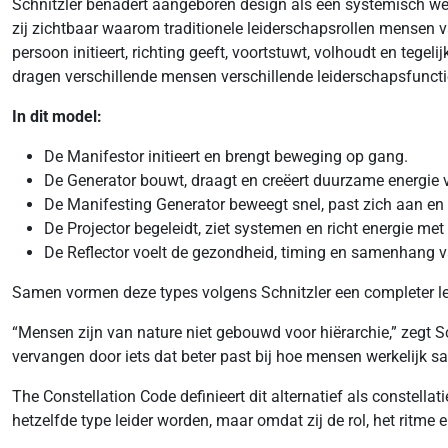
Schnitzler benadert aangeboren design als een systemisch we
zij zichtbaar waarom traditionele leiderschapsrollen mensen v
persoon initieert, richting geeft, voortstuwt, volhoudt en tege
dragen verschillende mensen verschillende leiderschapsfunctie
In dit model:
De Manifestor initieert en brengt beweging op gang.
De Generator bouwt, draagt en creëert duurzame energie 
De Manifesting Generator beweegt snel, past zich aan e
De Projector begeleidt, ziet systemen en richt energie met 
De Reflector voelt de gezondheid, timing en samenhang va
Samen vormen deze types volgens Schnitzler een completer l
“Mensen zijn van nature niet gebouwd voor hiërarchie,” zegt S
vervangen door iets dat beter past bij hoe mensen werkelijk 
The Constellation Code definieert dit alternatief als conste
hetzelfde type leider worden, maar omdat zij de rol, het ritme en