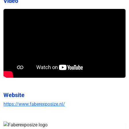
Video
Website
https://www.faberexposize.nl/