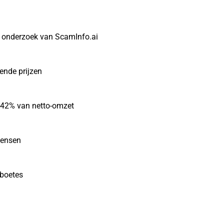
t onderzoek van ScamInfo.ai
gende prijzen
r 42% van netto-omzet
mensen
sboetes