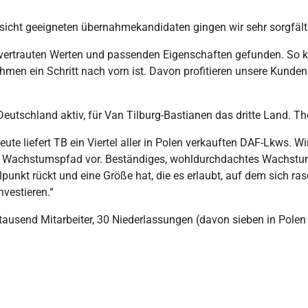
nsicht geeigneten übernahmekandidaten gingen wir sehr sorgfälti
it vertrauten Werten und passenden Eigenschaften gefunden. So
n ein Schritt nach vorn ist. Davon profitieren unsere Kunden g
Deutschland aktiv, für Van Tilburg-Bastianen das dritte Land. T
eute liefert TB ein Viertel aller in Polen verkauften DAF-Lkws. 
achstumspfad vor. Beständiges, wohldurchdachtes Wachstum. M
punkt rückt und eine Größe hat, die es erlaubt, auf dem sich r
nvestieren.“
tausend Mitarbeiter, 30 Niederlassungen (davon sieben in Pole