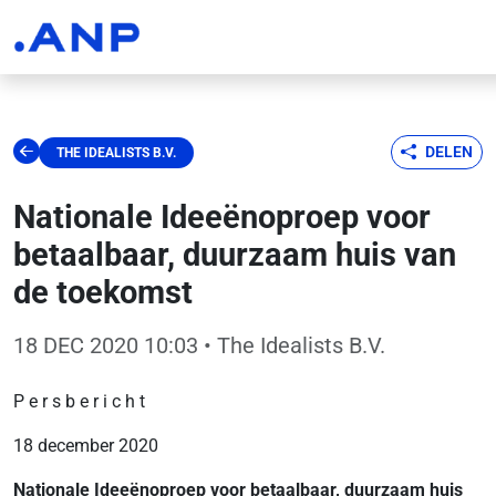
DELEN
THE IDEALISTS B.V.
Nationale Ideeënoproep voor
betaalbaar, duurzaam huis van
de toekomst
18 DEC 2020 10:03
• The Idealists B.V.
P e r s b e r i c h t
18 december 2020
Nationale Ideeënoproep voor betaalbaar, duurzaam huis