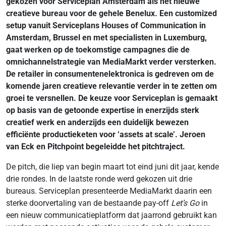
gekozen voor Serviceplan Amsterdam als het nieuwe
creatieve bureau voor de gehele Benelux. Een customized
setup vanuit Serviceplans Houses of Communication in
Amsterdam, Brussel en met specialisten in Luxemburg,
gaat werken op de toekomstige campagnes die de
omnichannelstrategie van MediaMarkt verder versterken.
De retailer in consumentenelektronica is gedreven om de
komende jaren creatieve relevantie verder in te zetten om
groei te versnellen. De keuze voor Serviceplan is gemaakt
op basis van de getoonde expertise in enerzijds sterk
creatief werk en anderzijds een duidelijk bewezen
efficiënte productieketen voor ‘assets at scale’. Jeroen
van Eck en Pitchpoint begeleidde het pitchtraject.
De pitch, die liep van begin maart tot eind juni dit jaar, kende
drie rondes. In de laatste ronde werd gekozen uit drie
bureaus. Serviceplan presenteerde MediaMarkt daarin een
sterke doorvertaling van de bestaande pay-off
Let’s Go
in
een nieuw communicatieplatform dat jaarrond gebruikt kan