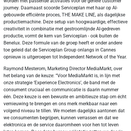
worden met passende activaties voor de gehele customer
journey. Daarnaast scoorde Serviceplan met haar op AI-
gebouwde efficiënte proces, THE MAKE LINE, als dagelijkse
productiemachine. Deze setup van hoogwaardige, effectieve
creativiteit in combinatie met gestroomlijnde AI-gedreven
productie, vormt de kern van Serviceplan - ook buiten de
Benelux. Deze formule van de groep heeft er onder andere
toe geleid dat de Serviceplan Group onlangs in Cannes
opnieuw is uitgeroepen tot Independent Network of the Year.
Raymond Mesterom, Marketing Director MediaMarkt, over
het belang van de keuze: “Voor MediaMarkt is, in lijn met
onze strategie ‘Experience Electronics’, de band met de
consument cruciaal en communicatie is daarin nummer
één. Deze keuze is een bewuste en ambitieuze stap om écht
vernieuwing te brengen en ons merk merkbaar naar een
volgend niveau te tillen. We moeten dagelijks aantonen dat
we consumenten begrijpen, kunnen verrassen en dat we
elektronica en de service daaromheen voor hen tot leven