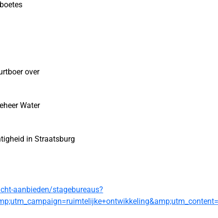
sboetes
urtboer over
eheer Water
tigheid in Straatsburg
racht-aanbieden/stagebureaus?
p;utm_campaign=ruimtelijke+ontwikkeling&amp;utm_content=