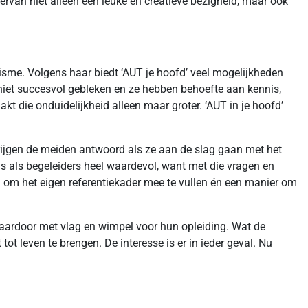
ervan niet alleen een leuke en creatieve bezigheid, maar ook
isme. Volgens haar biedt ‘AUT je hoofd’ veel mogelijkheden
niet succesvol gebleken en ze hebben behoefte aan kennis,
t die onduidelijkheid alleen maar groter. ‘AUT in je hoofd’
 krijgen de meiden antwoord als ze aan de slag gaan met het
ns als begeleiders heel waardevol, want met die vragen en
l om het eigen referentiekader mee te vullen én een manier om
daardoor met vlag en wimpel voor hun opleiding. Wat de
t leven te brengen. De interesse is er in ieder geval. Nu