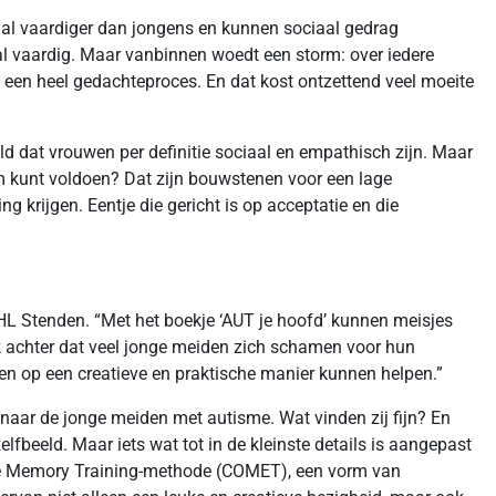
ociaal vaardiger dan jongens en kunnen sociaal gedrag
al vaardig. Maar vanbinnen woedt een storm: over iedere
zo een heel gedachteproces. En dat kost ontzettend veel moeite
eld dat vrouwen per definitie sociaal en empathisch zijn. Maar
norm kunt voldoen? Dat zijn bouwstenen voor een lage
g krijgen. Eentje die gericht is op acceptatie en die
L Stenden. “Met het boekje ‘AUT je hoofd’ kunnen meisjes
ek achter dat veel jonge meiden zich schamen voor hun
n op een creatieve en praktische manier kunnen helpen.”
aar de jonge meiden met autisme. Wat vinden zij fijn? En
fbeeld. Maar iets wat tot in de kleinste details is aangepast
tive Memory Training-methode (COMET), een vorm van