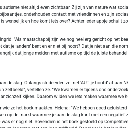
is autisme niet altijd even zichtbaar. Zij zijn van nature wat s
ijbaantjes, onderhouden contact met vriendinnen en zijn socia
 is wenselijk en hoe komt iets over? Achter ieder appje schuilt 
 Ingrid. “Als maatschappij zijn we nog heel erg gericht op het be
bt dat je ‘anders’ bent en er niet bij hoort? Dat je niet aan die 
langrijk dat jonge meiden met autisme op tijd de juiste behandelin
an de slag. Onlangs studeerden ze met ‘AUT je hoofd’ af aan NH
un zelfbeeld”, vertellen ze. “We kwamen er tijdens ons onderzo
aar zichzelf kijken. Daarom wilden we iets maken waarmee we he
 wie ze het boek maakten. Helena: “We hebben goed geluisterd n
ken op de markt waarmee je aan de slag kunt met een negatief zel
p was er nog niet. Bovendien is het boek gestoeld op Competi