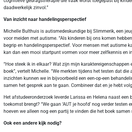
cognitieve gedragstherapie die vaak wordt toegepast bij kinder
daadwerkelijk zinvol.”
Van inzicht naar handelingsperspectief
Michelle Bulthuis is autismedeskundige bij Slimmerik, een je
voor meiden met autisme. “Als kinderen bij ons komen hebben 
begrip en handelingsperspectief. Voor mensen met autisme kan 
kan dan een mooi startpunt vormen voor meer zelfkennis en in
“Hoe steek ik in elkaar? Wat zijn mijn karaktereigenschappen 
boek”, vertelt Michelle. “We merkten tijdens het testen dat d
inzichten kunnen we in bijvoorbeeld een een-op-een behandeli
samen het gesprek aan te gaan. Combineer dat en je hebt vol
Het afstudeeronderzoek leverde Larissa en Helena naast een b
toekomst brengt? “We gaan ‘AUT je hoofd’ nog verder testen en 
hoeven we alleen nog een partij te vinden die het boek samen 
Ook een andere kijk nodig?