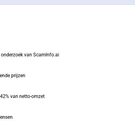
t onderzoek van ScamInfo.ai
gende prijzen
r 42% van netto-omzet
mensen