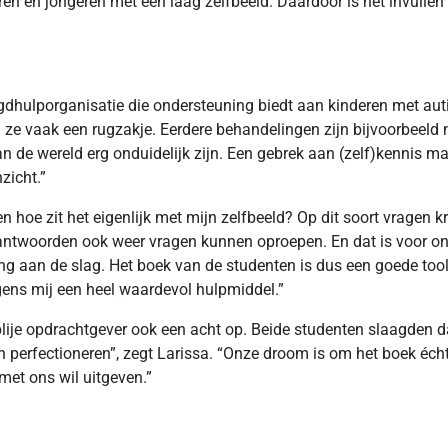
en en jongeren met een laag zelfbeeld. Daardoor is het invullen 
ugdhulporganisatie die ondersteuning biedt aan kinderen met aut
ze vaak een rugzakje. Eerdere behandelingen zijn bijvoorbeeld 
de wereld erg onduidelijk zijn. Een gebrek aan (zelf)kennis maak
zicht.”
en hoe zit het eigenlijk met mijn zelfbeeld? Op dit soort vragen
ie antwoorden ook weer vragen kunnen oproepen. En dat is voor o
ng aan de slag. Het boek van de studenten is dus een goede too
gens mij een heel waardevol hulpmiddel.”
lije opdrachtgever ook een acht op. Beide studenten slaagden 
perfectioneren”, zegt Larissa. “Onze droom is om het boek écht to
met ons wil uitgeven.”