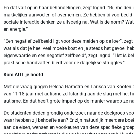
En dat valt op in haar behandelingen, zegt Ingrid. “Bij meiden 
makkelijker aanvoelen of overnemen. Ze hebben bijvoorbeeld b
sociale interactie denken ze uitvoerig na. Wat is de norm? Wat
en energie.”
“Een negatief zelfbeeld ligt voor deze meiden op de loer”, zegt
wat als dat je heel veel moeite kost en je steeds het gevoel he
eigenwaarde en een negatief zelfbeeld”, zegt Ingrid. “Het is be
praktische handvatten biedt voor de dagelijkse struggles.”
Kom AUT je hoofd
Met die vraag gingen Helena Hamstra en Larissa van Kooten a
van 11-18 jaar met autisme zelfstandig aan de slag met het h
autisme. En dat heeft grote impact op de manier waarop ze n
De studenten deden grondig onderzoek naar de doelgroep voor
waar hebben zij behoefte aan? Er zijn natuurlijk meerdere boe
aan de eisen, wensen en voorkeuren van deze specifieke groe