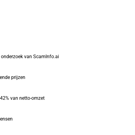
t onderzoek van ScamInfo.ai
gende prijzen
r 42% van netto-omzet
mensen