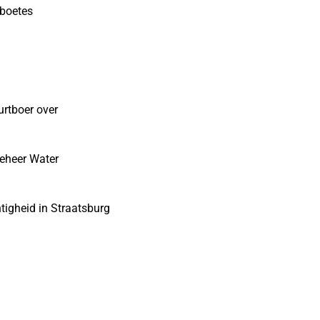
sboetes
urtboer over
eheer Water
tigheid in Straatsburg