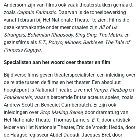
Andersom zijn van films ook vaak theaterstukken gemaakt,
zoals
Captain Fantastic.
Daarvan is de toneelbewerking
vanaf februari bij Het Nationale Theater te zien. Films die
deze kerstvakantie onder meer draaien zijn
All of Us
Strangers, Bohemian Rhapsody, Sing Sing, The Matrix,
en
gezinsfilms als
E.T., Ponyo, Minoes, Barbie
en
The Tale of
Princess Kaguya
.
Specialisten aan het woord over theater en film
Bij diverse films geven theaterspecialisten een inleiding over
de relatie tussen de films en het theater. Een absoluut
hoogtepunt is National Theatre Live met
Vanya, Fleabag
en
Frankenstein,
waarin
beroemde Britse acteurs spelen, zoals
Andrew Scott en Benedict Cumberbatch. Er zijn ook
inleidingen over
Stop Making Sense,
door dramaturg van
Het Nationale Theater Thomas Lamers;
E.T.,
door
artistiek
leider van Het Nationale Theater, Eric de Vroedt; Hedda, door
de Haagse regisseur Abdel Daoudi; Jacques Brel, door