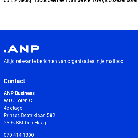
08:23
•
Mediq introduceert één van de kleinste glucosesensore
Altijd relevante berichten van organisaties in je mailbox.
Contact
ANP Business
WTC Toren C
4e etage
Prinses Beatrixlaan 582
2595 BM Den Haag
070 414 1300