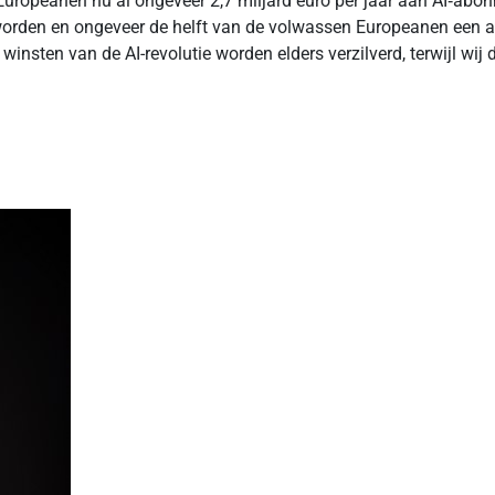
n Europeanen nu al ongeveer 2,7 miljard euro per jaar aan AI‑a
orden en ongeveer de helft van de volwassen Europeanen een a
winsten van de AI-revolutie worden elders verzilverd, terwijl wij 