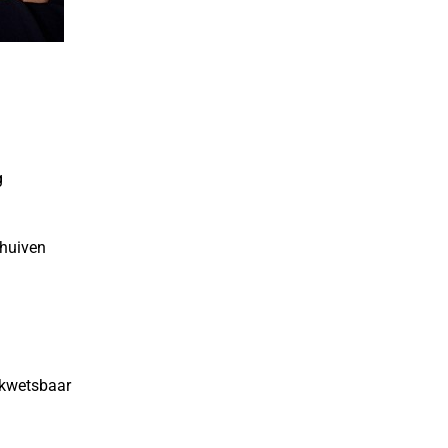
g
chuiven
 kwetsbaar