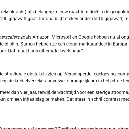
n rekenkracht) als belangrijk nieuw machtsmiddel in de geopoliti
g 100 gigawatt gaat. Europa blijft steken onder de 10 gigawatt, m
perscalers
zoals Amazon, Microsoft en Google hebben nu al ong
n de pijplijn. Samen hebben ze een cloud‑marktaandeel in Europ
uur. Dat maakt ons uitermate kwetsbaar.”
e structurele obstakels zich op. Versnipperde regelgeving, comp
ns de kredietverzekeraar vrijwel onmogelijk om in hetzelfde tem
r dan vier jaar, terwijl de wachttijd voor een stevige stroomaan
eun om een inhaalslag te maken. Dat staat in schril contrast me