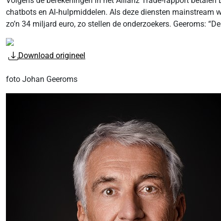
Volgens de berekeningen in het Allianz Trade‑rapport betale
chatbots en AI‑hulpmiddelen. Als deze diensten mainstream w
zo’n 34 miljard euro, zo stellen de onderzoekers. Geeroms: “De 
Download origineel
foto Johan Geeroms