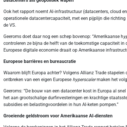
Datacenters als geopolitiek wapen
Ook het rapport noemt AI‑infrastructuur (datacenters, cloud e
operationele datacentercapaciteit, met een pijplijn die richtin
de VS.
Geeroms doet daar nog een schep bovenop: “Amerikaanse h
y
controleren ze bijna de helft van de toekomstige capaciteit i
Europese digitale economie draait op Amerikaanse infrastruct
Europese barrières en bureaucratie
Waarom blijft Europa achter? Volgens Allianz Trade stapelen d
ontbreken van een eigen Europese
hyperscaler
maken het volge
Geeroms: “De bouw van een datacenter kost in Europa al snel mee
het aan grootschalige durfinvesteringen en krachtige staatsst
subsidies en belastingvoordelen in hun AI‑keten pompen.”
Groeiende geldstroom voor Amerikaanse AI‑diensten