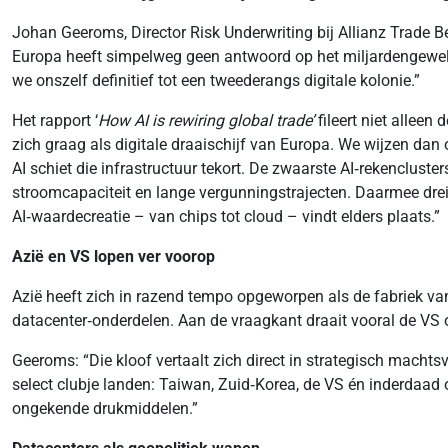
Johan Geeroms, Director Risk Underwriting bij Allianz Trade B
Europa heeft simpelweg geen antwoord op het miljardengeweld u
we onszelf definitief tot een tweederangs digitale kolonie.”
Het rapport ‘
How AI is rewiring global trade’
fileert niet alleen
zich graag als digitale draaischijf van Europa. We wijzen dan
AI schiet die infrastructuur tekort. De zwaarste AI‑rekencluste
stroomcapaciteit en lange vergunningstrajecten. Daarmee dreig
AI‑waardecreatie – van chips tot cloud – vindt elders plaats.”
Azië en VS lopen ver voorop
Azië heeft zich in razend tempo opgeworpen als de fabriek v
datacenter‑onderdelen. Aan de vraagkant draait vooral de VS o
Geeroms: “Die kloof vertaalt zich direct in strategisch mach
select clubje landen: Taiwan, Zuid‑Korea, de VS én inderdaad 
ongekende drukmiddelen.”