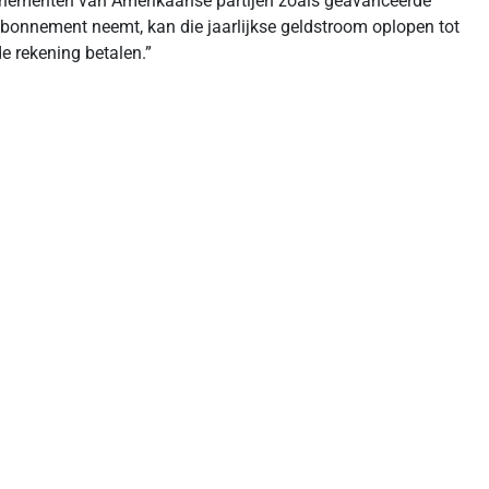
bonnementen van Amerikaanse partijen zoals geavanceerde
bonnement neemt, kan die jaarlijkse geldstroom oplopen tot
de rekening betalen.”