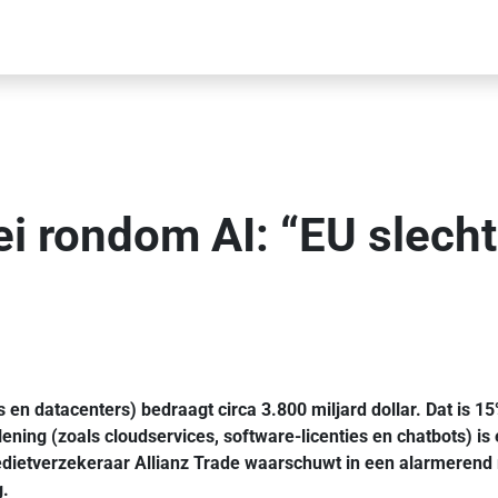
i rondom AI: “EU slechts
 en datacenters) bedraagt circa 3.800 miljard dollar. Dat is 1
lening (zoals cloudservices, software-licenties en chatbots) i
ietverzekeraar Allianz Trade waarschuwt in een alarmerend ra
g.