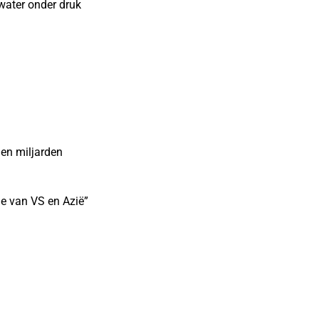
water onder druk
den miljarden
ie van VS en Azië”