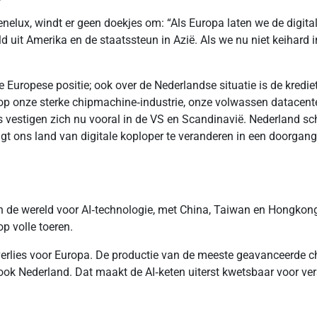
enelux, windt er geen doekjes om: “Als Europa laten we de digit
it Amerika en de staatssteun in Azië. Als we nu niet keihard in
 de Europese positie; ook over de Nederlandse situatie is de kredie
 op onze sterke chipmachine‑industrie, onze volwassen datacent
rs vestigen zich nu vooral in de VS en Scandinavië. Nederland sch
t ons land van digitale koploper te veranderen in een doorgang
an de wereld voor AI‑technologie, met China, Taiwan en Hongkon
p volle toeren.
tsverlies voor Europa. De productie van de meeste geavanceerde 
ook Nederland. Dat maakt de AI‑keten uiterst kwetsbaar voor ve