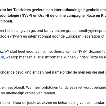
n het Tandvlees gevierd, een internationale gelegenheid om h
dontologie (NVvP) en Oral-B de online campagne 'Roze en Krach
enlopen.
 over het belang van gezond tandvlees en gratis mondhygiënepr
ogie (NVvP) en internationaal door de European Federation of 
afe!’
- sluit heel mooi aan bij het thema van de NVvP: Gezond ta
.nl
, waarop mensen allerlei informatie kunnen vinden: Roze en K
onder de bevolking en dan met name onder de mensen die niet st
en niet bloedt. Wanneer ontstoken tandvlees niet wordt behandel
n uiteindelijk verlies van tanden.
andelen. Door de juiste adviezen en behandeling van een tandar