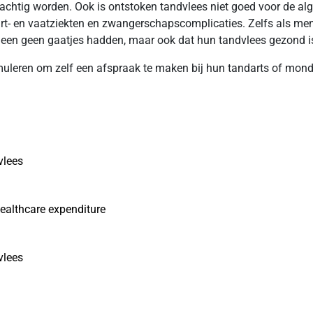
n krachtig worden. Ook is ontstoken tandvlees niet goed voor de 
- en vaatziekten en zwangerschapscomplicaties. Zelfs als mens
leen geen gaatjes hadden, maar ook dat hun tandvlees gezond i
leren om zelf een afspraak te maken bij hun tandarts of mondh
vlees
healthcare expenditure
vlees