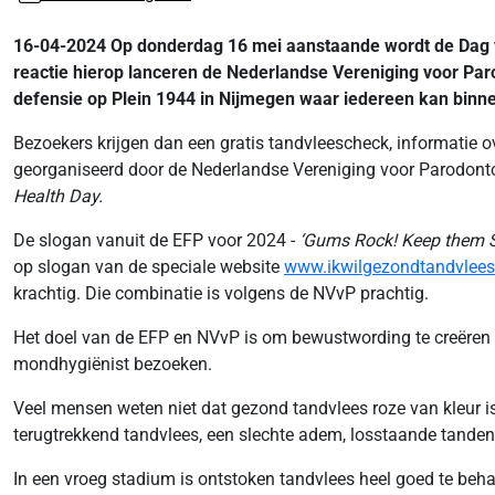
16-04-2024 Op donderdag 16 mei aanstaande wordt de Dag va
reactie hierop lanceren de Nederlandse Vereniging voor Paro
defensie op Plein 1944 in Nijmegen waar iedereen kan binn
Bezoekers krijgen dan een gratis tandvleescheck, informatie
georganiseerd door de Nederlandse Vereniging voor Parodontol
Health Day.
De slogan vanuit de EFP voor 2024 -
‘Gums Rock! Keep them S
op slogan van de speciale website
www.ikwilgezondtandvlees
krachtig. Die combinatie is volgens de NVvP prachtig.
Het doel van de EFP en NVvP is om bewustwording te creëren 
mondhygiënist bezoeken.
Veel mensen weten niet dat gezond tandvlees roze van kleur is 
terugtrekkend tandvlees, een slechte adem, losstaande tanden e
In een vroeg stadium is ontstoken tandvlees heel goed te beh