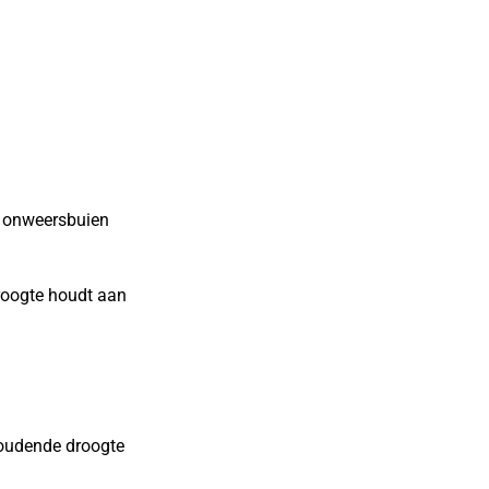
 onweersbuien
roogte houdt aan
oudende droogte