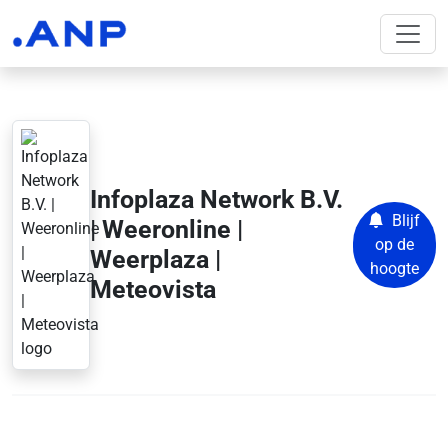
Infoplaza Network B.V.
Blijf
| Weeronline |
op de
Weerplaza |
hoogte
Meteovista