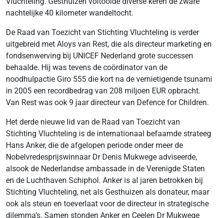
Vluchteling. Gesthuizen voltooide diverse keren de zware
nachtelijke 40 kilometer wandeltocht.
De Raad van Toezicht van Stichting Vluchteling is verder
uitgebreid met Aloys van Rest, die als directeur marketing en
fondsenwerving bij UNICEF Nederland grote successen
behaalde. Hij was tevens de coördinator van de
noodhulpactie Giro 555 die kort na de vernietigende tsunami
in 2005 een recordbedrag van 208 miljoen EUR opbracht.
Van Rest was ook 9 jaar directeur van Defence for Children.
Het derde nieuwe lid van de Raad van Toezicht van
Stichting Vluchteling is de internationaal befaamde strateeg
Hans Anker, die de afgelopen periode onder meer de
Nobelvredesprijswinnaar Dr Denis Mukwege adviseerde,
alsook de Nederlandse ambassade in de Verenigde Staten
en de Luchthaven Schiphol. Anker is al jaren betrokken bij
Stichting Vluchteling, net als Gesthuizen als donateur, maar
ook als steun en toeverlaat voor de directeur in strategische
dilemma’s. Samen stonden Anker en Ceelen Dr Mukwege