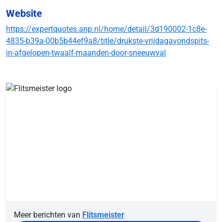
Website
https://expertquotes.anp.nl/home/detail/3d190002-1c8e-
4835-b39a-00b5b44ef9a8/title/drukste-vrijdagavondspits-
in-afgelopen-twaalf-maanden-door-sneeuwval
Meer berichten van
Flitsmeister