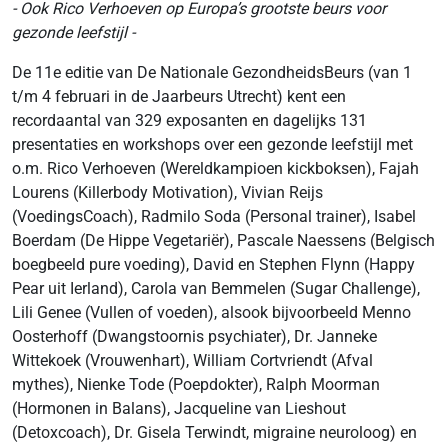
- Ook Rico Verhoeven op Europa’s grootste beurs voor
gezonde leefstijl -
De 11e editie van De Nationale GezondheidsBeurs (van 1
t/m 4 februari in de Jaarbeurs Utrecht) kent een
recordaantal van 329 exposanten en dagelijks 131
presentaties en workshops over een gezonde leefstijl met
o.m. Rico Verhoeven (Wereldkampioen kickboksen), Fajah
Lourens (Killerbody Motivation), Vivian Reijs
(VoedingsCoach), Radmilo Soda (Personal trainer), Isabel
Boerdam (De Hippe Vegetariër), Pascale Naessens (Belgisch
boegbeeld pure voeding), David en Stephen Flynn (Happy
Pear uit Ierland), Carola van Bemmelen (Sugar Challenge),
Lili Genee (Vullen of voeden), alsook bijvoorbeeld Menno
Oosterhoff (Dwangstoornis psychiater), Dr. Janneke
Wittekoek (Vrouwenhart), William Cortvriendt (Afval
mythes), Nienke Tode (Poepdokter), Ralph Moorman
(Hormonen in Balans), Jacqueline van Lieshout
(Detoxcoach), Dr. Gisela Terwindt, migraine neuroloog) en